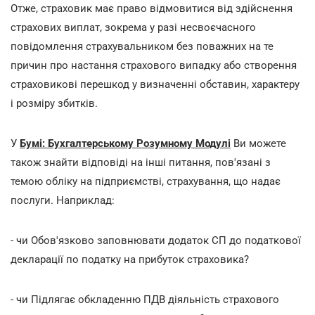
Отже, страховик має право відмовитися від здійснення
страхових виплат, зокрема у разі несвоєчасного
повідомлення страхувальником без поважних на те
причин про настання страхового випадку або створення
страховикові перешкод у визначенні обставин, характеру
і розміру збитків.
У
Бумі: Бухгалтерському Розумному Модулі
Ви можете
також знайти відповіді на інші питання, пов'язані з
темою обліку на підприємстві, страхування, що надає
послуги. Наприклад:
- чи Обов'язково заповнювати додаток СП до податкової
декларації по податку на прибуток страховика?
- чи Підлягає обкладенню ПДВ діяльність страхового