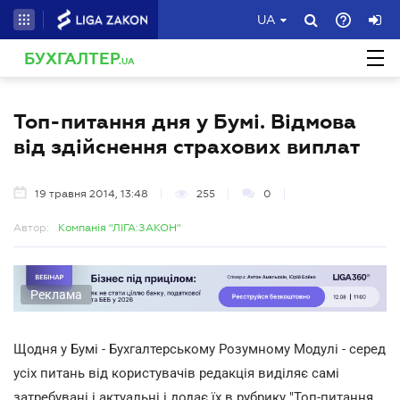
UA
БУХГАЛТЕР
.UA
Топ-питання дня у Бумі. Відмова
від здійснення страхових виплат
19 травня 2014, 13:48
255
0
Автор:
Компанія "ЛІГА:ЗАКОН"
Реклама
Щодня у Бумі - Бухгалтерському Розумному Модулі - серед
усіх питань від користувачів редакція виділяє самі
затребувані і актуальні і додає їх в рубрику "Топ-питання