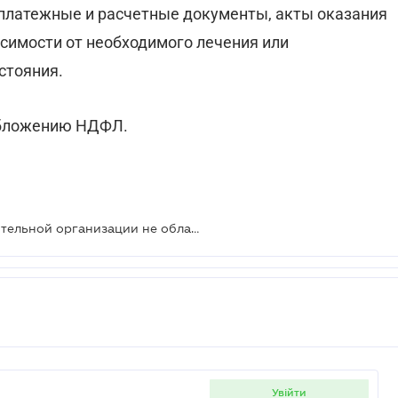
, платежные и расчетные документы, акты оказания
исимости от необходимого лечения или
стояния.
 обложению НДФЛ.
Помощь на лечение от благотворительной организации не облагается НДФЛ
увійти