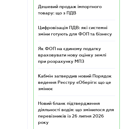
Дешевий продаж імпортного
товару: що з ПДВ
Цифровізація ПДВ: які системні
зміни готують для ФОП та бізнесу
Як ФОП на єдиному податку
враховувати нову оцінку землі
при розрахунку МПЗ
Кабмін затвердив новий Порядок
ведення Реєстру «Оберіг»: що це
змінює
Новий бланк підтвердження
діяльності водія: що змінилося для
перевізників із 26 липня 2026
року