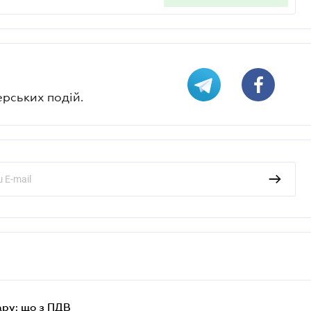
ерських подій.
ру: що з ПДВ