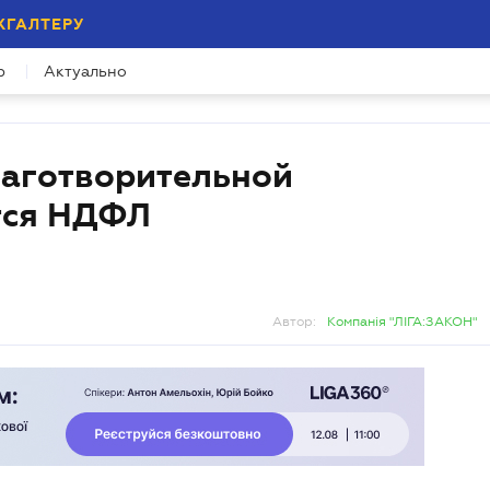
ХГАЛТЕРУ
р
Актуально
лаготворительной
тся НДФЛ
Автор:
Компанія "ЛІГА:ЗАКОН"