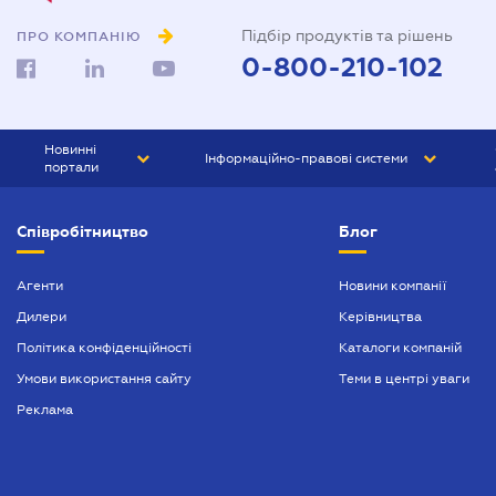
Підбір продуктів та рішень
ПРО КОМПАНІЮ
0-800-210-102
Новинні
Інформаційно-правові системи
портали
ЮРЛІГА
Право України
Співробітництво
Блог
БІЗНЕС
ГРАНД
БУХГАЛТЕР.ua
ПРАЙМ
Агенти
Новини компанії
Дилери
Керівництва
БУХГАЛТЕР ПРОФ
Політика конфіденційності
Каталоги компаній
ЮРИСТ ПРОФ
Умови використання сайту
Теми в центрі уваги
ЮРИСТ
Реклама
ПІДПРИЄМЕЦЬ