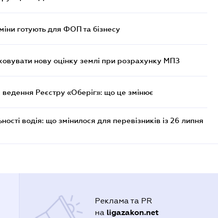
міни готують для ФОП та бізнесу
овувати нову оцінку землі при розрахунку МПЗ
 ведення Реєстру «Оберіг»: що це змінює
ості водія: що змінилося для перевізників із 26 липня
Реклама та PR
ligazakon.net
на