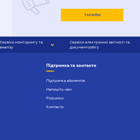
ТАРИФИ
Сервіси моніторингу та
Сервіси електронної звітності та
аналізу
документообігу
CONTR AGENT
Liga:REPORT
Підтримка та контакти
SMS-МАЯК
VERDICTUM
Підтримка абонентів
Напишіть нам
SEMANTRUM
Розсилки
SMS-МАЯК ІПОТЕКА
Контакти