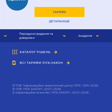
ТАРИФИ
ДЕТАЛЬНІШЕ
Періодичні видання та
Академія
довідники
ЮРИСТ&ЗАКОН
АКАДЕМІЯ ЛІГА:ЗАКОН
КАТАЛОГ РІШЕНЬ
БУХГАЛТЕР&ЗАКОН
ВСІ ТАРИФИ ЛІГА:ЗАКОН
ВІСНИК МСФЗ
ІНТЕРБУХ
ОСОБИСТИЙ ЕКСПЕРТ
©
ТОВ "інформаційно-аналітичний центр ЛІГА", 1991-2026.
©
ТОВ "ЛІГА ЗАКОН", 2007-2026.
©
Інформаційне агенство "ЛІГА:ЗАКОН", 2010-2026.