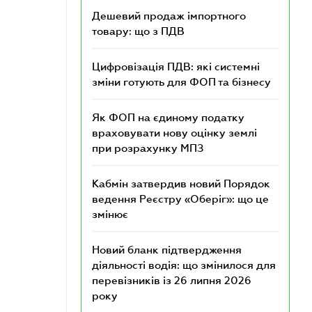
Дешевий продаж імпортного
товару: що з ПДВ
Цифровізація ПДВ: які системні
зміни готують для ФОП та бізнесу
Як ФОП на єдиному податку
враховувати нову оцінку землі
при розрахунку МПЗ
Кабмін затвердив новий Порядок
ведення Реєстру «Оберіг»: що це
змінює
Новий бланк підтвердження
діяльності водія: що змінилося для
перевізників із 26 липня 2026
року