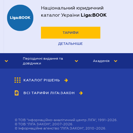
Національний юридичний
Liga:BOOK
каталог України
ТАРИФИ
ДЕТАЛЬНІШЕ
Періодичні видання та
Академія
довідники
ЮРИСТ&ЗАКОН
АКАДЕМІЯ ЛІГА:ЗАКОН
КАТАЛОГ РІШЕНЬ
БУХГАЛТЕР&ЗАКОН
ВСІ ТАРИФИ ЛІГА:ЗАКОН
ВІСНИК МСФЗ
ІНТЕРБУХ
ОСОБИСТИЙ ЕКСПЕРТ
©
ТОВ "інформаційно-аналітичний центр ЛІГА", 1991-2026.
©
ТОВ "ЛІГА ЗАКОН", 2007-2026.
©
Інформаційне агенство "ЛІГА:ЗАКОН", 2010-2026.