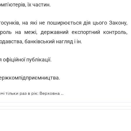
мп'ютерів, їх частин.
осунків, на які не поширюється дія цього Закону,
роль на межі, державний експортний контроль,
авства, банківський нагляд і ін.
офіційної публікації.
Держкомпідприємництва.
Планові перевірки бізнесу допустимі тільки раз в рік: Верховна Рада ухвалила відповідний Закон