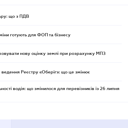
ру: що з ПДВ
міни готують для ФОП та бізнесу
овувати нову оцінку землі при розрахунку МПЗ
 ведення Реєстру «Оберіг»: що це змінює
ості водія: що змінилося для перевізників із 26 липня