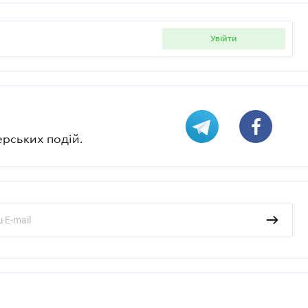
увійти
ерських подій.