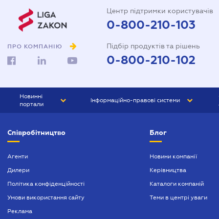
Центр підтримки користувачів
0-800-210-103
Підбір продуктів та рішень
ПРО КОМПАНІЮ
0-800-210-102
Новинні
Інформаційно-правові системи
портали
ЮРЛІГА
Право України
Співробітництво
Блог
БІЗНЕС
ГРАНД
БУХГАЛТЕР.ua
ПРАЙМ
Агенти
Новини компанії
Дилери
Керівництва
БУХГАЛТЕР ПРОФ
Політика конфіденційності
Каталоги компаній
ЮРИСТ ПРОФ
Умови використання сайту
Теми в центрі уваги
ЮРИСТ
Реклама