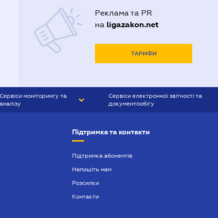
Реклама та PR
ligazakon.net
на
ТАРИФИ
Сервіси моніторингу та
Сервіси електронної звітності та
аналізу
документообігу
CONTR AGENT
Liga:REPORT
Підтримка та контакти
SMS-МАЯК
VERDICTUM
Підтримка абонентів
Напишіть нам
SEMANTRUM
Розсилки
SMS-МАЯК ІПОТЕКА
Контакти