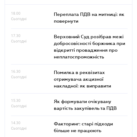
18.00
Переплата ПДВ на митниці: як
Сьогодні
повернути
17.30
Верховний Суд розібрав межі
Сьогодні
добросовісності боржника при
відкритті провадження про
неплатоспроможність
16.30
Помилка в реквізитах
Сьогодні
отримувача акцизної
накладної: як виправити
15.30
Як формувати очікувану
Сьогодні
вартість закупівель та ПДВ
14.30
Факторинг: старі підходи
Сьогодні
більше не працюють