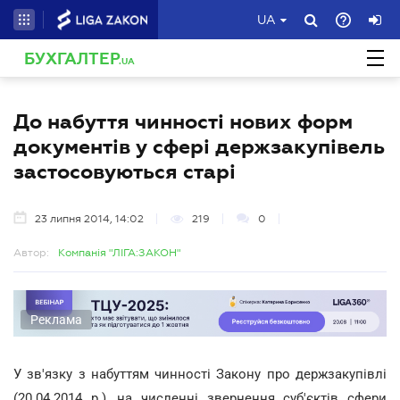
UA
БУХГАЛТЕР
.UA
До набуття чинності нових форм
документів у сфері держзакупівель
застосовуються старі
23 липня 2014, 14:02
219
0
Автор:
Компанія "ЛІГА:ЗАКОН"
Реклама
У зв'язку з набуттям чинності Закону про держзакупівлі
(20.04.2014 р.), на численні звернення суб'єктів сфери