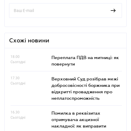
Схожі новини
18.00
Переплата ПДВ на митниці: як
Сьогодні
повернути
17.30
Верховний Суд розібрав межі
Сьогодні
добросовісності боржника при
відкритті провадження про
неплатоспроможність
16.30
Помилка в реквізитах
Сьогодні
отримувача акцизної
накладної: як виправити