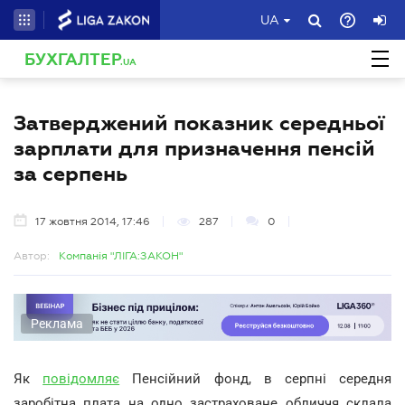
UA
БУХГАЛТЕР
.UA
Затверджений показник середньої
зарплати для призначення пенсій
за серпень
17 жовтня 2014, 17:46
287
0
Автор:
Компанія "ЛІГА:ЗАКОН"
Реклама
Як
повідомляє
Пенсійний фонд, в серпні середня
заробітна плата на одно застраховане обличчя склала