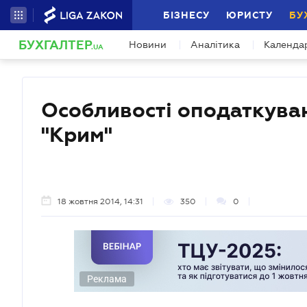
БІЗНЕСУ
ЮРИСТУ
БУ
БУХГАЛТЕР
Новини
Аналітика
Календа
.UA
Особливості оподаткуван
"Крим"
18 жовтня 2014, 14:31
350
0
Реклама