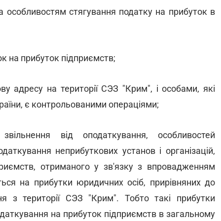
а особливостям стягування податку на прибуток в
ток на прибуток підприємств;
у адресу на території СЭЗ "Крим", і особами, які
країни, є контрольованими операціями;
вільнення від оподаткування, особливостей
одаткування неприбуткових установ і організацій,
риємств, отриманого у зв'язку з впровадженням
ься на прибутки юридичних осіб, прирівняних до
я з території СЭЗ "Крим". Тобто такі прибутки
податкування на прибуток підприємств в загальному