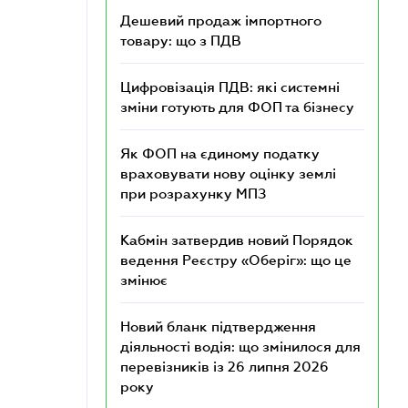
Дешевий продаж імпортного
товару: що з ПДВ
Цифровізація ПДВ: які системні
зміни готують для ФОП та бізнесу
Як ФОП на єдиному податку
враховувати нову оцінку землі
при розрахунку МПЗ
Кабмін затвердив новий Порядок
ведення Реєстру «Оберіг»: що це
змінює
Новий бланк підтвердження
діяльності водія: що змінилося для
перевізників із 26 липня 2026
року