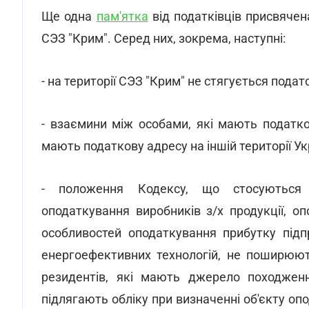
Ще одна
пам'ятка
від податківців присвячен
СЭЗ "Крим". Серед них, зокрема, наступні:
- на території СЭЗ "Крим" не стягується пода
- взаємини між особами, які мають податков
мають податкову адресу на іншій території У
- положення Кодексу, що стосуються з
оподаткування виробників з/х продукції, оп
особливостей оподаткування прибутку підп
енергоефективних технологій, не поширюют
резидентів, які мають джерело походженн
підлягають обліку при визначенні об'єкту о