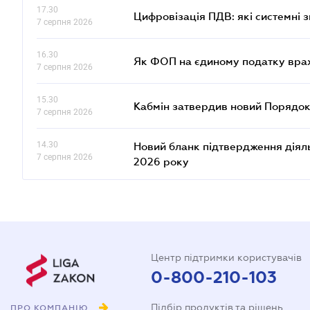
17.30
Цифровізація ПДВ: які системні з
7 серпня 2026
16.30
Як ФОП на єдиному податку врах
7 серпня 2026
15.30
Кабмін затвердив новий Порядок
7 серпня 2026
14.30
Новий бланк підтвердження діяльн
7 серпня 2026
2026 року
Центр підтримки користувачів
0-800-210-103
Підбір продуктів та рішень
ПРО КОМПАНІЮ