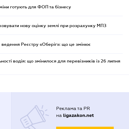
міни готують для ФОП та бізнесу
овувати нову оцінку землі при розрахунку МПЗ
 ведення Реєстру «Оберіг»: що це змінює
ості водія: що змінилося для перевізників із 26 липня
Реклама та PR
ligazakon.net
на