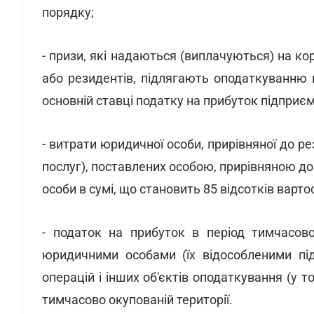
порядку;
- призи, які надаються (виплачуються) на ко
або резидентів, підлягають оподаткуванню пр
основній ставці податку на прибуток підприєм
- витрати юридичної особи, прирівняної до рез
послуг), поставлених особою, прирівняною д
особи в сумі, що становить 85 відсотків вартост
- податок на прибуток в період тимчасово
юридичними особами (їх відособленими під
операцій і інших об'єктів оподаткування (у т
тимчасово окупованій території.