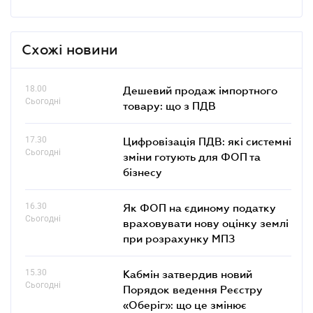
Схожі новини
18.00
Дешевий продаж імпортного
Сьогодні
товару: що з ПДВ
17.30
Цифровізація ПДВ: які системні
Сьогодні
зміни готують для ФОП та
бізнесу
16.30
Як ФОП на єдиному податку
Сьогодні
враховувати нову оцінку землі
при розрахунку МПЗ
15.30
Кабмін затвердив новий
Сьогодні
Порядок ведення Реєстру
«Оберіг»: що це змінює