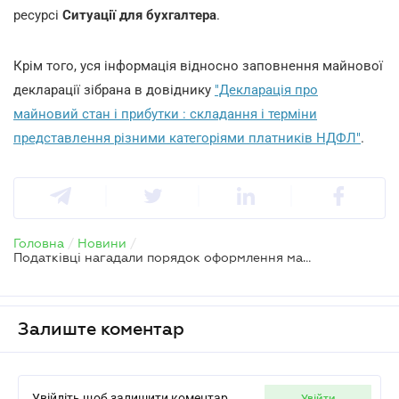
ресурсі
Ситуації для бухгалтера
.
Крім того, уся інформація відносно заповнення майнової
декларації зібрана в довіднику
"Декларація про
майновий стан і прибутки : складання і терміни
представлення різними категоріями платників НДФЛ"
.
Головна
/
Новини
/
Податківці нагадали порядок оформлення майнової декларації
Залиште коментар
Увійдіть щоб залишити коментар
увійти