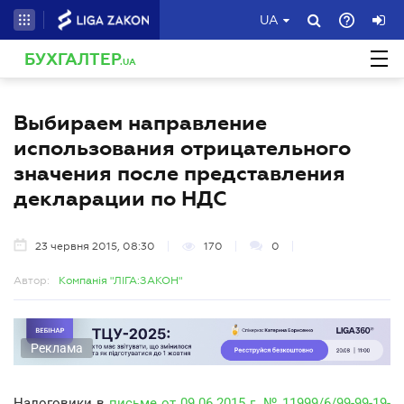
UA
БУХГАЛТЕР
.UA
Выбираем направление
использования отрицательного
значения после представления
декларации по НДС
23 червня 2015, 08:30
170
0
Автор:
Компанія "ЛІГА:ЗАКОН"
Реклама
Налоговики в
письме от 09.06.2015 г. № 11999/6/99-99-19-