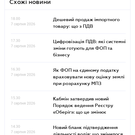
Схожі новини
18.00
Дешевий продаж імпортного
7 серпня 2026
товару: що з ПДВ
17.30
Цифровізація ПДВ: які системні
7 серпня 2026
зміни готують для ФОП та
бізнесу
16.30
Як ФОП на єдиному податку
7 серпня 2026
враховувати нову оцінку землі
при розрахунку МПЗ
15.30
Кабмін затвердив новий
7 серпня 2026
Порядок ведення Реєстру
«Оберіг»: що це змінює
14.30
Новий бланк підтвердження
7 серпня 2026
діяльності водія: що змінилося