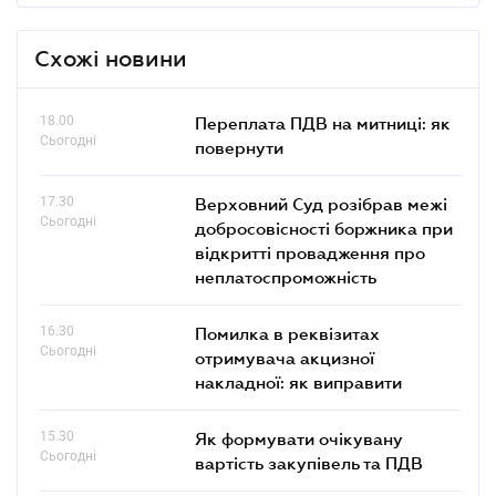
Схожі новини
18.00
Переплата ПДВ на митниці: як
Сьогодні
повернути
17.30
Верховний Суд розібрав межі
Сьогодні
добросовісності боржника при
відкритті провадження про
неплатоспроможність
16.30
Помилка в реквізитах
Сьогодні
отримувача акцизної
накладної: як виправити
15.30
Як формувати очікувану
Сьогодні
вартість закупівель та ПДВ