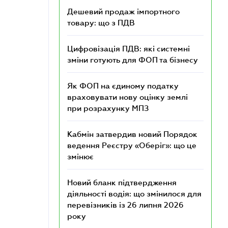
Дешевий продаж імпортного
товару: що з ПДВ
Цифровізація ПДВ: які системні
зміни готують для ФОП та бізнесу
Як ФОП на єдиному податку
враховувати нову оцінку землі
при розрахунку МПЗ
Кабмін затвердив новий Порядок
ведення Реєстру «Оберіг»: що це
змінює
Новий бланк підтвердження
діяльності водія: що змінилося для
перевізників із 26 липня 2026
року