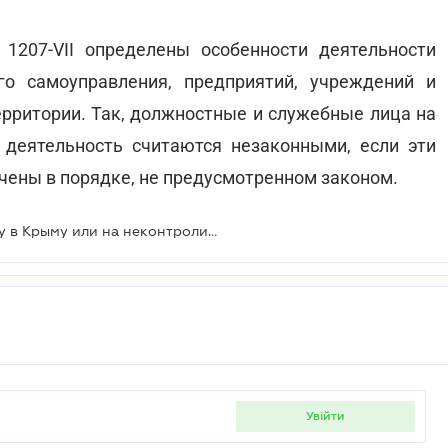
1207-VII определены особенности деятельности
го самоуправления, предприятий, учреждений и
ерритории. Так, должностные и служебные лица на
 деятельность считаются незаконными, если эти
ачены в порядке, не предусмотренном законом.
Больничные, выданные в этом году в Крыму или на неконтролируемой территории, недействительны
увійти