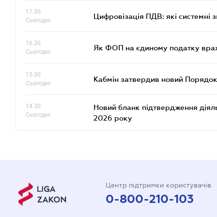
17.30
Цифровізація ПДВ: які системні з
Сьогодні
16.30
Як ФОП на єдиному податку врах
Сьогодні
15.30
Кабмін затвердив новий Порядок
Сьогодні
14.30
Новий бланк підтвердження діяльн
Сьогодні
2026 року
Центр підтримки користувачів
0-800-210-103