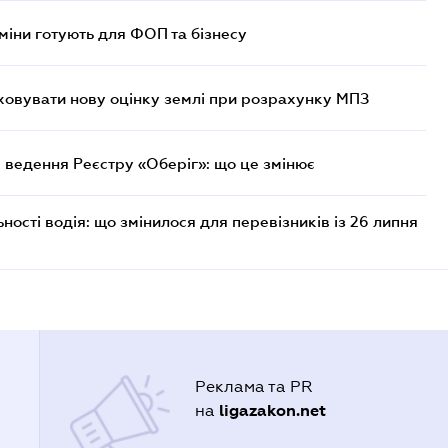
міни готують для ФОП та бізнесу
овувати нову оцінку землі при розрахунку МПЗ
 ведення Реєстру «Оберіг»: що це змінює
ості водія: що змінилося для перевізників із 26 липня
Реклама та PR
ligazakon.net
на