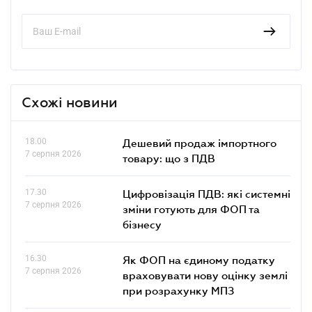
Схожі новини
18.00
Дешевий продаж імпортного
7 серпня 2026
товару: що з ПДВ
17.30
Цифровізація ПДВ: які системні
7 серпня 2026
зміни готують для ФОП та
бізнесу
16.30
Як ФОП на єдиному податку
7 серпня 2026
враховувати нову оцінку землі
при розрахунку МПЗ