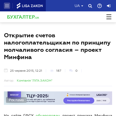
UA
БУХГАЛТЕР
.UA
Открытие счетов
налогоплательщикам по принципу
молчаливого согласия – проект
Минфина
25 червня 2015, 12:21
187
0
Автор:
Компанія "ЛІГА:ЗАКОН"
Реклама
На сайте ГФСУ
обнародован
проект приказа Минфина