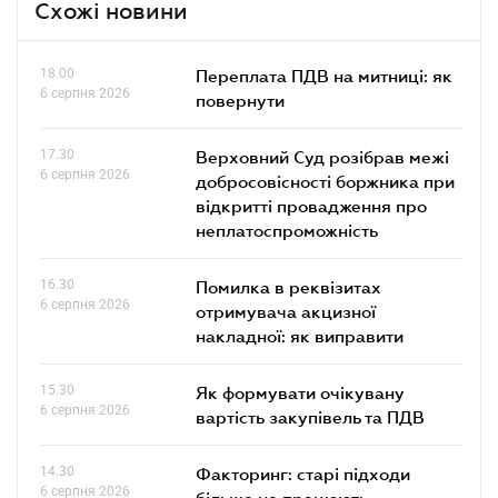
Схожі новини
18.00
Переплата ПДВ на митниці: як
6 серпня 2026
повернути
17.30
Верховний Суд розібрав межі
6 серпня 2026
добросовісності боржника при
відкритті провадження про
неплатоспроможність
16.30
Помилка в реквізитах
6 серпня 2026
отримувача акцизної
накладної: як виправити
15.30
Як формувати очікувану
6 серпня 2026
вартість закупівель та ПДВ
14.30
Факторинг: старі підходи
6 серпня 2026
більше не працюють