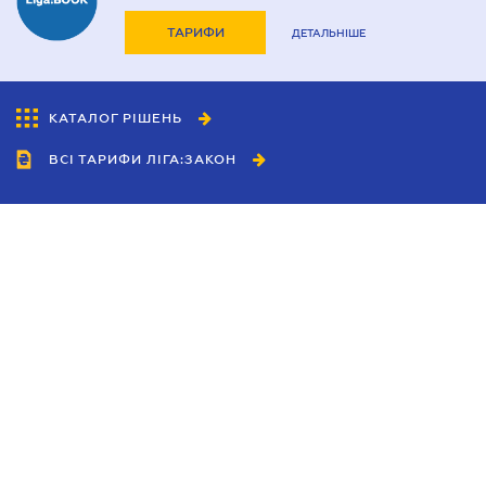
ТАРИФИ
ДЕТАЛЬНІШЕ
КАТАЛОГ РІШЕНЬ
ВСІ ТАРИФИ ЛІГА:ЗАКОН
Співробітництво
Агенти
Дилери
Політика конфіденційності
Умови використання сайту
Реклама
Блог
Новини компанії