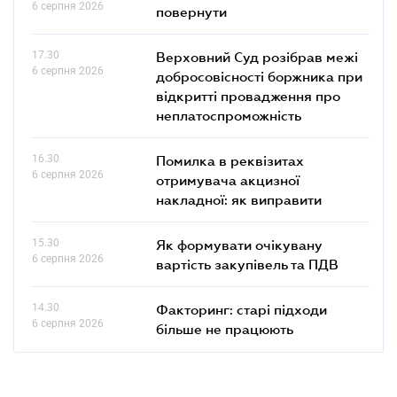
6 серпня 2026
повернути
17.30
Верховний Суд розібрав межі
6 серпня 2026
добросовісності боржника при
відкритті провадження про
неплатоспроможність
16.30
Помилка в реквізитах
6 серпня 2026
отримувача акцизної
накладної: як виправити
15.30
Як формувати очікувану
6 серпня 2026
вартість закупівель та ПДВ
14.30
Факторинг: старі підходи
6 серпня 2026
більше не працюють