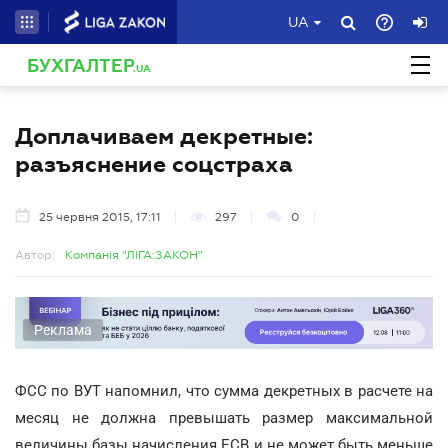
UA
БУХГАЛТЕР
.UA
Доплачиваем декретные:
разъяснение соцстраха
25 червня 2015, 17:11
297
0
Автор:
Компанія "ЛІГА:ЗАКОН"
Реклама
ФСС по ВУТ напомнил, что сумма декретных в расчете на
месяц не должна превышать размер максимальной
величины базы начисления ЕСВ и не может быть меньше