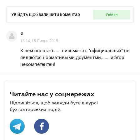
Увійдіть щоб залишити коментар
увійти
я
13.14, 15 Липня 2015
К чем эта стать..... письма т.н. "официальных" не
являются нормативыми доументми....... афтор
некомпетентен!
Читайте нас у соцмережах
Підпишіться, щоб завжди бути в курсі
бухгалтерських подій.