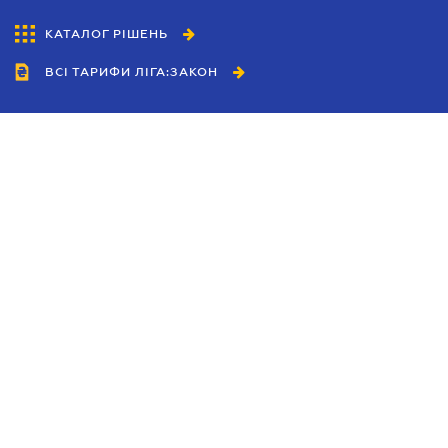
КАТАЛОГ РІШЕНЬ
ВСІ ТАРИФИ ЛІГА:ЗАКОН
Співробітництво
Агенти
Дилери
Політика конфіденційності
Умови використання сайту
Реклама
Блог
Новини компанії
Керівництва
Каталоги компаній
Теми в центрі уваги