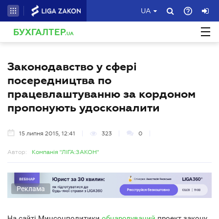
UA
БУХГАЛТЕР
.UA
Законодавство у сфері
посередництва по
працевлаштуванню за кордоном
пропонують удосконалити
15 липня 2015, 12:41
323
0
Автор:
Компанія "ЛІГА:ЗАКОН"
Реклама
На сайті Минсоцполитики
обнародуваний
проект закону