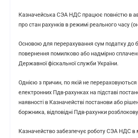
Казначейська СЭА НДС працює повністю в а
про стан рахунків в режимі реального часу (о
Основою для перерахування сум податку до б
повернення помилково або надмірно сплачен
Державної фіскальної служби України.
Однією з причин, по якій не перераховуються
електронних Пдв-рахунках на підставі постан
наявності в Казначействі постанови або ріше
боржника, відповідні Пдв-рахунки розблоков
Казначейство забезпечує роботу СЭА НДС в