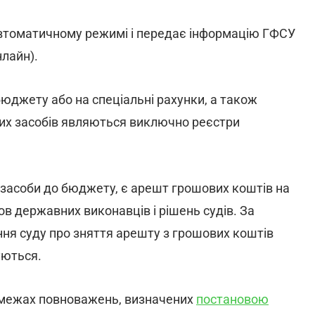
втоматичному режимі і передає інформацію ГФСУ
нлайн).
юджету або на спеціальні рахунки, а також
их засобів являються виключно реєстри
 засоби до бюджету, є арешт грошових коштів на
ов державних виконавців і рішень судів. За
ння суду про зняття арешту з грошових коштів
уються.
 межах повноважень, визначених
постановою