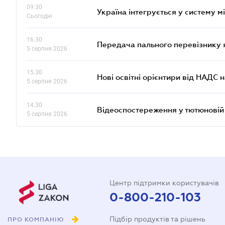
09.30
Україна інтегрується у систему 
Сьогодні
16.30
Передача пального перевізнику 
5 серпня 2026
15.30
Нові освітні орієнтири від НАДС н
5 серпня 2026
14.30
Відеоспостереження у тютюновій
5 серпня 2026
Центр підтримки користувачів
0-800-210-103
Підбір продуктів та рішень
ПРО КОМПАНІЮ