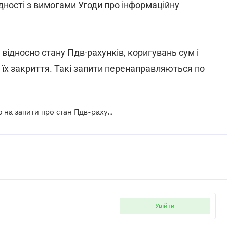
відності з вимогами Угоди про інформаційну
відносно стану Пдв-рахунків, коригувань сум і
 їх закриття. Такі запити перенаправляються по
Казначейство не надає інформацію на запити про стан Пдв-рахунків
увійти