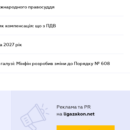
міжнародного правосуддя
як компенсація: що з ПДВ
а 2027 рік
 галузі: Мінфін розробив зміни до Порядку № 608
Реклама та PR
ligazakon.net
на