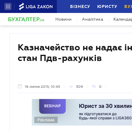
БІЗНЕСУ
ЮРИСТУ
БУ
БУХГАЛТЕР
Новини
Аналітика
Календа
.UA
Казначейство не надає і
стан Пдв-рахунків
16 липня 2015, 10:45
309
0
Реклама