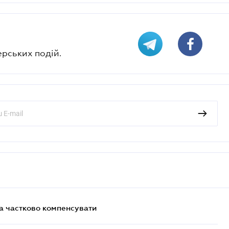
ерських подій.
а частково компенсувати