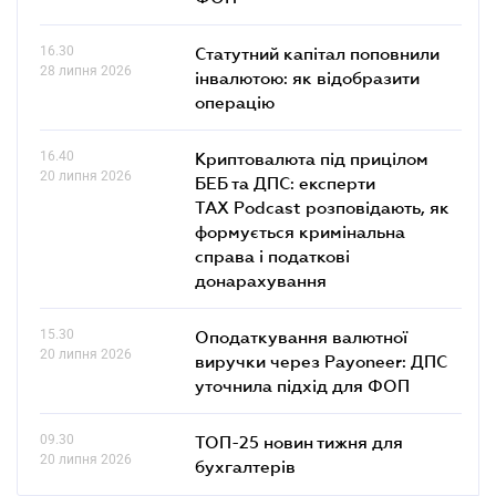
16.30
Статутний капітал поповнили
28 липня 2026
інвалютою: як відобразити
операцію
16.40
Криптовалюта під прицілом
20 липня 2026
БЕБ та ДПС: експерти
TAX Podcast розповідають, як
формується кримінальна
справа і податкові
донарахування
15.30
Оподаткування валютної
20 липня 2026
виручки через Payoneer: ДПС
уточнила підхід для ФОП
09.30
ТОП-25 новин тижня для
20 липня 2026
бухгалтерів