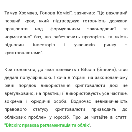
Тимур Хромаєв, Голова Комісії, зазначив: “Це важливий
перший крок, який підтверджує готовність держави
працювати над формуванням законодавчої та
нормативної баз, що забезпечить прозорість та якість
відносин інвесторів і учасників ринку з
криптовалютами”.
Криптовалюта, до якої належить і Bitcoin (біткойн), стає
дедалі популярнішою. І хоча в Україні на законодавчому
рівні порядок використання криптовалюти досі не
врегульовано, на практиці її використовують усе частіше,
зокрема і юридичні особи. Водночас невизначеність
правового статусу криптовалюти призводить до
облікових проблем у юросіб. Про це читайте в статті
"Bitcoin: правова регламентація та облік"
.