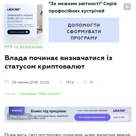
"За межами звітності" Серія
UA
професійних зустрічей
БУХГАЛТЕР
.UA
ДОПОМОГТИ
СФОРМУВАТИ
ПРОГРАМУ
РРО та розрахунки
Влада починає визначатися із
статусом криптовалют
29 липня 2018, 12:00
1372
0
Автор:
Компанія "ЛІГА:ЗАКОН"
Реклама
Поки весь світ поступово опановує нове валютне явище,