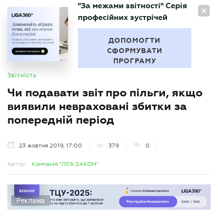
"За межами звітності" Серія
UA
професійних зустрічей
БУХГАЛТЕР
.UA
ДОПОМОГТИ
СФОРМУВАТИ
ПРОГРАМУ
Звітність
Чи подавати звіт про пільги, якщо
виявили невраховані збитки за
попередній період
23 жовтня 2019, 17:00
379
0
Автор:
Компанія "ЛІГА:ЗАКОН"
Реклама