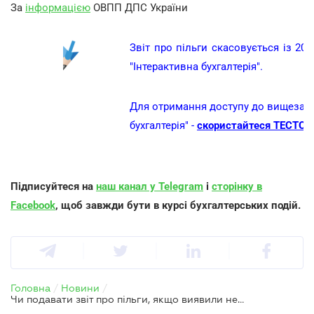
За
інформацією
ОВПП ДПС України
Звіт про пільги скасовується із 202
"Інтерактивна бухгалтерія".
Для отримання доступу до вищезазна
бухгалтерія" -
скористайтеся ТЕСТОВ
Підписуйтеся на
наш канал у Telegram
і
сторінку в
Facebook
, щоб завжди бути в курсі бухгалтерських подій.
Головна
/
Новини
/
Чи подавати звіт про пільги, якщо виявили невраховані збитки за попередній період