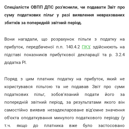
Спеціалісти ОВПП ДПС роз'яснили, чи подавати Звіт про
суму податкових пільг у разі виявлення неврахованих
збитків за попередній звітний період.
Вони нагадали, що розрахунок пільги з податку на
прибуток, передбаченої п.п. 140.4.2
ПКУ
, здійснюють на
підставі показників прибуткової декларації та р. 3.2.4
додатка РІ.
Поряд з цим платник податку на прибуток, який не
користувався пільгою та не подавав Звіт про суми
податкових пільг, зобов'язаний подати його за
попередній звітний період, за результатами якого він
самостійно виявив незадеклароване від'ємне значення
об'єкта оподаткування минулого податкового періоду (у
т.ч. якщо до платника вже було застосовано