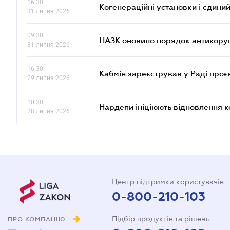
16.30
Когенераційні установки і єдини
31 липня 2026
09.30
НАЗК оновило порядок антикору
31 липня 2026
16.30
Кабмін зареєстрував у Раді проє
29 липня 2026
10.30
Нардепи ініціюють відновлення 
28 липня 2026
Центр підтримки користувачів
0-800-210-103
Підбір продуктів та рішень
ПРО КОМПАНІЮ