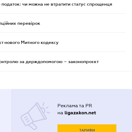
й податок: чи можна не втратити статус спрощенця
пційних перевірок
кт нового Митного кодексу
контролю за держдопомогою – законопроєкт
Реклама та PR
ligazakon.net
на
ТАРИФИ