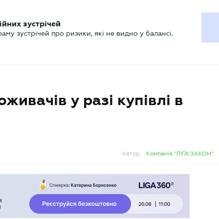
ХГАЛТЕРУ
ійних зустрічей
р
Актуально
му зустрічей про ризики, які не видно у балансі.
живачів у разі купівлі в
Автор:
Компанія "ЛІГА:ЗАКОН"