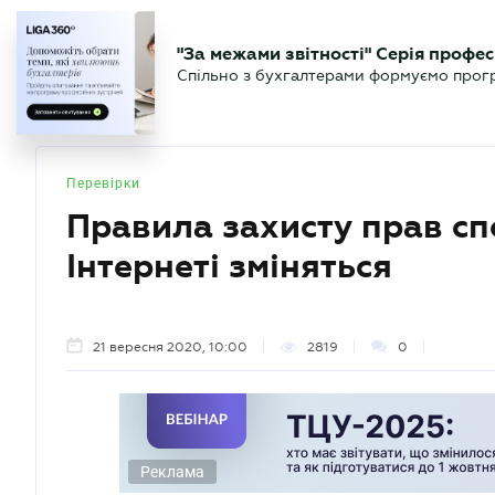
БІЗНЕСУ
ЮРИСТУ
БУ
"За межами звітності" Серія профес
БУХГАЛТЕР
Новини
Аналітика
Календа
Спільно з бухгалтерами формуємо програ
.UA
Перевірки
Правила захисту прав спо
Інтернеті зміняться
21 вересня 2020, 10:00
2819
0
Реклама