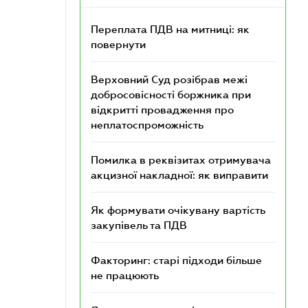
Переплата ПДВ на митниці: як
повернути
Верховний Суд розібрав межі
добросовісності боржника при
відкритті провадження про
неплатоспроможність
Помилка в реквізитах отримувача
акцизної накладної: як виправити
Як формувати очікувану вартість
закупівель та ПДВ
Факторинг: старі підходи більше
не працюють