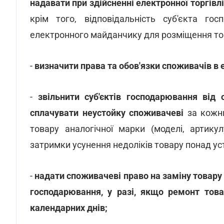
надавати при здійсненні електронної торгівлі
крім того, відповідальність суб'єкта го
електронного майданчику для розміщення тов
-
визначити права та обов'язки споживачів в е
-
звільнити суб'єктів господарювання від
сплачувати неустойку споживачеві
за кожни
товару аналогічної марки (моделі, артику
затримки усунення недоліків товару понад уст
-
надати споживачеві право на заміну товару 
господарювання, у разі, якщо ремонт това
календарних днів;