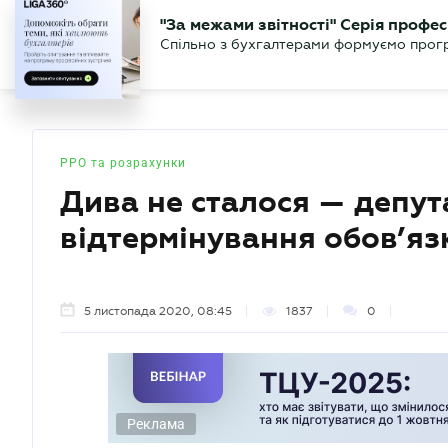
БІЗНЕСУ
ЮРИСТУ
БУ
"За межами звітності" Серія профес
БУХГАЛТЕР
Новини
Аналітика
Календа
Спільно з бухгалтерами формуємо програ
.UA
РРО та розрахунки
Дива не сталося — депу
відтермінування обов’яз
5 листопада 2020, 08:45
1837
0
Реклама