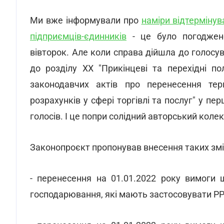
Ми вже інформували про
наміри відтерміну
підприємців-єдинників
- це було погоджено
вівторок. Але коли справа дійшла до голосу
до розділу ХХ "Прикінцеві та перехідні п
законодавчих актів про перенесення терм
розрахунків у сфері торгівлі та послуг" у п
голосів. І це попри солідний авторський кол
Законопроєкт пропонував внесення таких зм
- перенесення на 01.01.2022 року вимоги 
господарювання, які мають застосовувати РРО