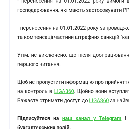
- перенесення на 01.01.2022 року вимоги 
господарювання, які мають застосовувати РРО
- перенесення на 01.01.2022 року запровадж
та компенсації частини штрафних санкцій "ке
Утім, не виключено, що після доопрацюванн
першого читання.
Щоб не пропустити інформацію про прийняття 
на контроль в
LIGA360
. Щойно вони вступля
Бажаєте отримати доступ до
LIGA360
за найв
Підписуйтеся на
наш канал у Telegram
бухгалтерських подій.