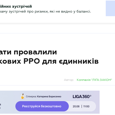
ХГАЛТЕРУ
ійних зустрічей
р
Актуально
му зустрічей про ризики, які не видно у балансі.
тати провалили
кових РРО для єдинників
Автор:
Компанія "ЛІГА:ЗАКОН"