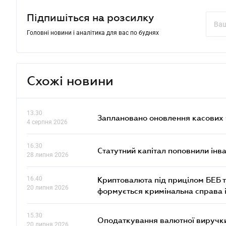
Підпишіться на розсилку
Головні новини і аналітика для вас по буднях
Схожі новини
13.30
Заплановано оновлення касових ч
4 серпня 2026
16.30
Статутний капітал поповнили інв
28 липня 2026
16.40
Криптовалюта під прицілом БЕБ т
20 липня 2026
формується кримінальна справа 
15.30
Оподаткування валютної виручки