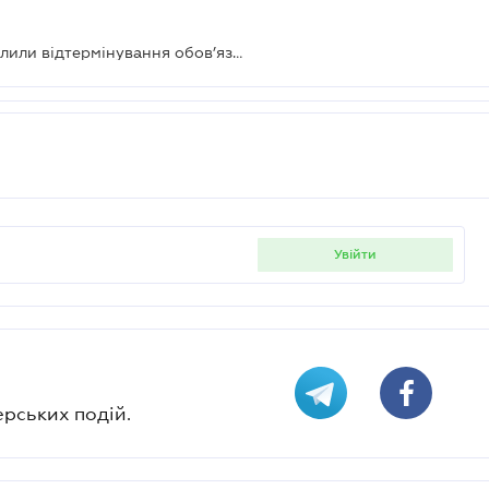
Дива не сталося — депутати провалили відтермінування обов’язкових РРО для єдинників
увійти
ерських подій.