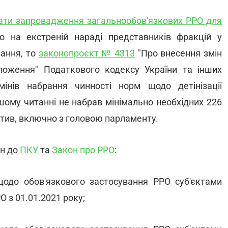
вати запровадження загальнообов'язкових РРО для
 на екстреній нараді представників фракцій у
вання, то
законопроєкт № 4313
"Про внесення змін
оложення" Податкового кодексу України та інших
інів набрання чинності норм щодо детінізації
ершому читанні не набрав мінімально необхідних 226
ектив, включно з головою парламенту.
ін до
ПКУ
та
Закон про РРО
:
щодо обов'язкового застосування РРО суб'єктами
 з 01.01.2021 року;