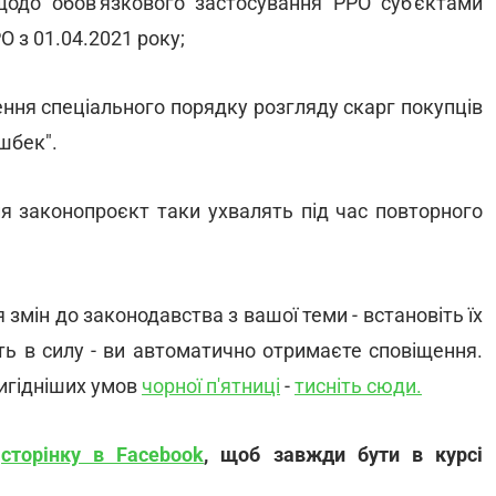
щодо обов'язкового застосування РРО суб'єктами
 з 01.04.2021 року;
ення спеціального порядку розгляду скарг покупців
шбек".
я законопроєкт таки ухвалять під час повторного
змін до законодавства з вашої теми - встановіть їх
ть в силу - ви автоматично отримаєте сповіщення.
игідніших умов
чорної п'ятниці
-
тисніть сюди.
і
сторінку в Facebook
, щоб завжди бути в курсі