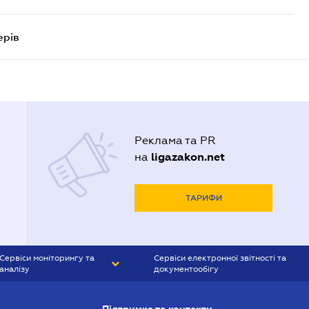
ерів
Реклама та PR
ligazakon.net
на
ТАРИФИ
Сервіси моніторингу та
Сервіси електронної звітності та
аналізу
документообігу
CONTR AGENT
Liga:REPORT