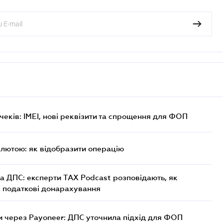
еків: IMEI, нові реквізити та спрощення для ФОП
алютою: як відобразити операцію
а ДПС: експерти TAX Podcast розповідають, як
і податкові донарахування
 через Payoneer: ДПС уточнила підхід для ФОП