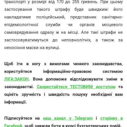
транспорті у розмірі від 170 до 255 гривень. При цьому
застосування такого штрафу буде швидким: його
накладатиме поліцейський, представник санітарно-
епідеміологічної служби чи органів місцевого
самоврядування одразу ж на місці. Але такі штрафи не
застосовуватимуться до неповнолітніх, а також за
неносіння маски на вулиці.
Щоб іти в ногу з вимогами чинного законодавства,
користуйтеся інформаційно-правовою системою
ЛІГА:ЗАКОН
. Вона допоможе відслідковувати зміни в
законодавстві.
Скористайтеся ТЕСТОВИМ доступом
та
оцініть зручність і швидкість пошуку необхідної вам
інформації.
Підписуйтеся на
наш канал у Telegram
і
сторінку в
Facebook
, щоб завжди бути в курсі бухгалтерських подій.