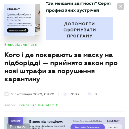
"За межами звітності" Серія
UA
професійних зустрічей
БУХГАЛТЕР
.UA
ДОПОМОГТИ
СФОРМУВАТИ
ПРОГРАМУ
Відповідальність
Кого і де покарають за маску на
підборідді — прийнято закон про
нові штрафи за порушення
карантину
9 листопада 2020, 09:20
7083
0
Автор:
Компанія "ЛІГА:ЗАКОН"
Реклама