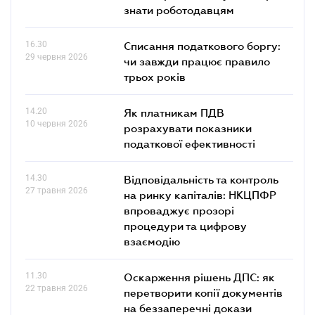
знати роботодавцям
16.30
Списання податкового боргу:
29 червня 2026
чи завжди працює правило
трьох років
14.20
Як платникам ПДВ
10 червня 2026
розрахувати показники
податкової ефективності
14.30
Відповідальність та контроль
27 травня 2026
на ринку капіталів: НКЦПФР
впроваджує прозорі
процедури та цифрову
взаємодію
11.30
Оскарження рішень ДПС: як
22 травня 2026
перетворити копії документів
на беззаперечні докази