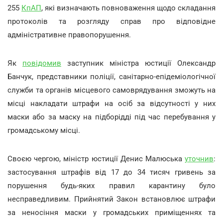
255
КпАП
, які визначають повноваження щодо складання
протоколів та розгляду справ про відповідне
адміністративне правопорушення.
Як
повідомив
заступник міністра юстиції Олександр
Банчук, представники поліції, санітарно-епідеміологічної
служби та органів місцевого самоврядування зможуть на
місці накладати штрафи на осіб за відсутності у них
маски або за маску на підборідді під час перебування у
громадському місці.
Своєю чергою, міністр юстиції Денис Малюська
уточнив
:
застосування штрафів від 17 до 34 тисяч гривень за
порушення будь-яких правил карантину було
несправедливим. Прийнятий Закон встановлює штрафи
за неносіння маски у громадських приміщеннях та