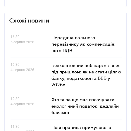
Схожі новини
16.30
Передача пального
5 серпня 2026
перевізнику як компенсація:
що з ПДВ
16.30
Безкоштовний вебінар: «Бізнес
4 серпня 2026
під прицілом: як не стати ціллю
банку, податкової та БЕБ у
2026»
12.30
Хто та за що має сплачувати
4 серпня 2026
екологічний податок: дедлайн
близько
11.30
Нові правила примусового