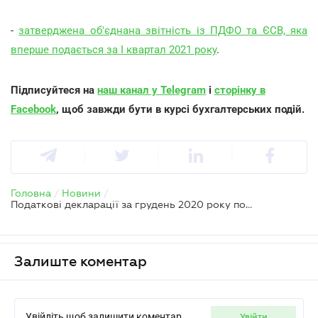
-
затверджена об'єднана звітність із ПДФО та ЄСВ, яка
вперше подається за І квартал 2021 року
.
Підписуйтеся на
наш канал у Telegram
і
сторінку в
Facebook
, щоб завжди бути в курсі бухгалтерських подій.
Головна
/
Новини
/
Податкові декларації за грудень 2020 року подаються до 20 січня
Залиште коментар
Увійдіть щоб залишити коментар
увійти