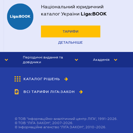
Національний юридичний
Liga:BOOK
каталог України
ТАРИФИ
ДЕТАЛЬНІШЕ
Періодичні видання та
Академія
довідники
ЮРИСТ&ЗАКОН
АКАДЕМІЯ ЛІГА:ЗАКОН
КАТАЛОГ РІШЕНЬ
БУХГАЛТЕР&ЗАКОН
ВСІ ТАРИФИ ЛІГА:ЗАКОН
ВІСНИК МСФЗ
ІНТЕРБУХ
ОСОБИСТИЙ ЕКСПЕРТ
©
ТОВ "інформаційно-аналітичний центр ЛІГА", 1991-2026.
©
ТОВ "ЛІГА ЗАКОН", 2007-2026.
©
Інформаційне агенство "ЛІГА:ЗАКОН", 2010-2026.