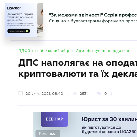
БІЗНЕСУ
ЮРИСТУ
БУ
"За межами звітності" Серія профес
БУХГАЛТЕР
Новини
Аналітика
Календа
Спільно з бухгалтерами формуємо програ
.UA
•
ПДФО та військовий збір
Адміністрування податків
ДПС наполягає на оподат
криптовалюти та їх декл
20 січня 2021, 08:40
2531
0
Реклама