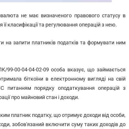
валюта не має визначеного правового статусу в
я її класифікації та регулювання операцій з нею.
ти на запити платників податків та формувати ним
ПК/99-00-04-04-02-09 особа вказує, що займається
отримала біткоїни в електронному вигляді на свій
ПС питанням порядку оподаткування операцій з
ції про майновий стан і доходи.
 яким платник податку, що отримує доходи від особи,
ходи, зобов'язаний включити суму таких доходів до