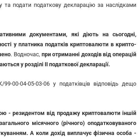
ду та подати податкову декларацію за наслідками
ативними документами, які діють на сьогодні,
ності у платника податків криптовалюти в крипто-
чено
. Водночас,
при отриманні доходів від операцій
ться у розділі ІІ податкової декларації.
/99-00-04-05-03-06 у податківців відповідь дещо
ою - резидентом від продажу криптовалюти іншій
загального місячного (річного) оподатковуваного
ткуванням. А коли дохід виплачує фізична особа -