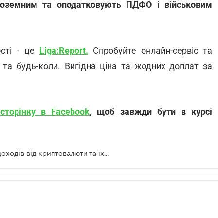
іноземним та оподатковують ПДФО і військовим
ості - це
Liga:Report.
Спробуйте онлайн-сервіс та
 та будь-коли. Вигідна ціна та жодних доплат за
і
сторінку в Facebook
, щоб завжди бути в курсі
ДПС наполягає на оподаткуванні доходів від криптовалюти та їх декларуванні