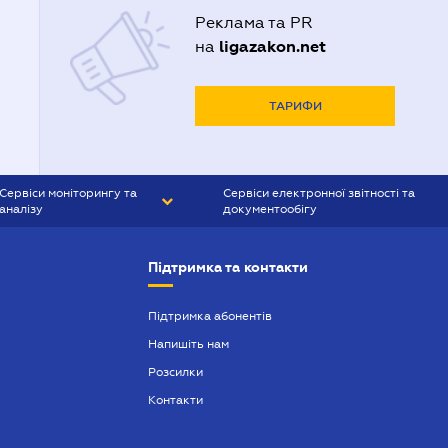
Реклама та PR
ligazakon.net
на
ТАРИФИ
Сервіси моніторингу та
Сервіси електронної звітності та
аналізу
документообігу
CONTR AGENT
Liga:REPORT
Підтримка та контакти
SMS-МАЯК
VERDICTUM
Підтримка абонентів
Напишіть нам
SEMANTRUM
Розсилки
SMS-МАЯК ІПОТЕКА
Контакти