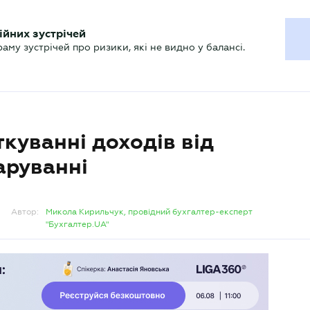
ХГАЛТЕРУ
ійних зустрічей
р
Актуально
му зустрічей про ризики, які не видно у балансі.
куванні доходів від
аруванні
Автор:
Микола Кирильчук, провідний бухгалтер-експерт
"Бухгалтер.UA"