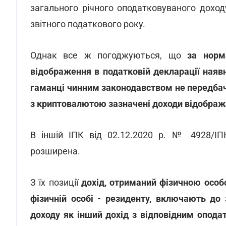
загального річного оподатковуваного дохо
звітного податкового року.
Однак все ж погоджуються, що
за норм
відображення в податковій декларації наяв
гаманці чинним законодавством не передба
з криптовалютою зазначені доходи відображаю
В іншій ІПК від 02.12.2020 р. № 4928/ІПК
розширена.
З їх позиції
дохід, отриманий фізичною особ
фізичній особі - резиденту, включають до 
доходу як інший дохід з відповідним опода