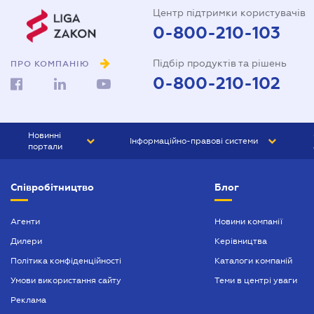
Центр підтримки користувачів
0-800-210-103
Підбір продуктів та рішень
ПРО КОМПАНІЮ
0-800-210-102
Новинні
Інформаційно-правові системи
портали
ЮРЛІГА
Право України
Співробітництво
Блог
БІЗНЕС
ГРАНД
БУХГАЛТЕР.ua
ПРАЙМ
Агенти
Новини компанії
Дилери
Керівництва
БУХГАЛТЕР ПРОФ
Політика конфіденційності
Каталоги компаній
ЮРИСТ ПРОФ
Умови використання сайту
Теми в центрі уваги
ЮРИСТ
Реклама