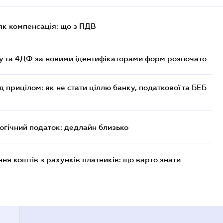
як компенсація: що з ПДВ
 та 4ДФ за новими ідентифікаторами форм розпочато
д прицілом: як не стати ціллю банку, податкової та БЕБ
логічний податок: дедлайн близько
ня коштів з рахунків платників: що варто знати