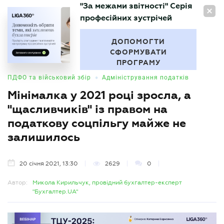
"За межами звітності" Серія
UA
професійних зустрічей
БУХГАЛТЕР
.UA
ДОПОМОГТИ
СФОРМУВАТИ
ПРОГРАМУ
•
ПДФО та військовий збір
Адміністрування податків
Мінімалка у 2021 році зросла, а
"щасливчиків" із правом на
податкову соцпільгу майже не
залишилось
20 січня 2021, 13:30
2629
0
Автор:
Микола Кирильчук, провідний бухгалтер-експерт
"Бухгалтер.UA"