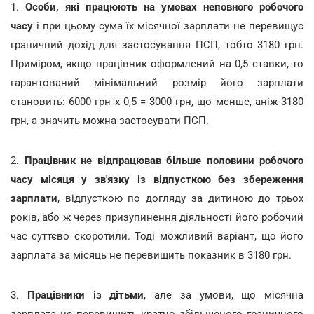
1.
Особи, які працюють на умовах неповного робочого
часу
і при цьому сума їх місячної зарплати не перевищує
граничний дохід для застосування ПСП, тобто 3180 грн.
Приміром, якщо працівник оформлений на 0,5 ставки, то
гарантований мінімальний розмір його зарплати
становить: 6000 грн х 0,5 = 3000 грн, що менше, аніж 3180
грн, а значить можна застосувати ПСП.
2.
Працівник не відпрацював більше половини робочого
часу місяця у зв'язку із відпусткою без збереження
зарплати
, відпусткою по догляду за дитиною до трьох
років, або ж через призупинення діяльності його робочий
час суттєво скоротили. Тоді можливий варіант, що його
зарплата за місяць не перевищить показник в 3180 грн.
3.
Працівники із дітьми
, але за умови, що місячна
зарплата не перевищить кратно збільшеного граничного