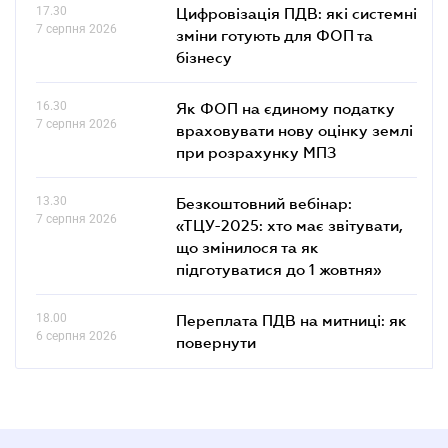
17.30
Цифровізація ПДВ: які системні
7 серпня 2026
зміни готують для ФОП та
бізнесу
16.30
Як ФОП на єдиному податку
7 серпня 2026
враховувати нову оцінку землі
при розрахунку МПЗ
13.30
Безкоштовний вебінар:
7 серпня 2026
«ТЦУ-2025: хто має звітувати,
що змінилося та як
підготуватися до 1 жовтня»
18.00
Переплата ПДВ на митниці: як
6 серпня 2026
повернути