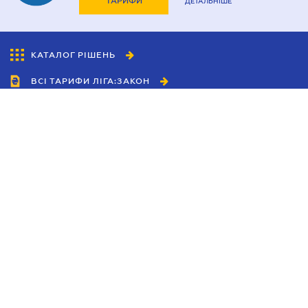
ТАРИФИ
ДЕТАЛЬНІШЕ
КАТАЛОГ РІШЕНЬ
ВСІ ТАРИФИ ЛІГА:ЗАКОН
Співробітництво
Агенти
Дилери
Політика конфіденційності
Умови використання сайту
Реклама
Блог
Новини компанії
Керівництва