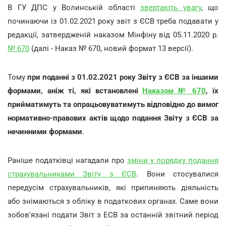
В ГУ ДПС у Волинській області
звертають увагу
, що
починаючи із 01.02.2021 року звіт з ЄСВ треба подавати у
редакції, затвердженій наказом Мінфіну від 05.11.2020 р.
№ 670
(далі - Наказ № 670, новий формат 13 версії).
Тому
при поданні з 01.02.2021 року Звіту з ЄСВ за іншими
формами, аніж ті, які встановлені
Наказом № 670
, їх
прийматимуть та опрацьовуватимуть відповідно до вимог
нормативно-правових актів щодо подання Звіту з ЄСВ за
нечинними формами
.
Раніше податківці нагадали про
зміни у порядку подання
страхувальниками Звіту з ЄСВ
. Вони стосувалися
передусім страхувальників, які припиняють діяльність
або знімаються з обліку в податкових органах. Саме вони
зобов'язані подати Звіт з ЕСВ за останній звітний період