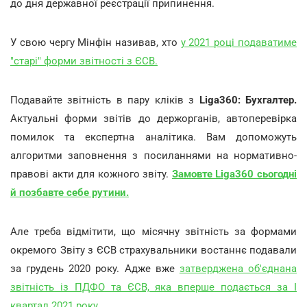
до дня державної реєстрації припинення.
У свою чергу Мінфін називав, хто
у 2021 році подаватиме
"старі" форми звітності з ЄСВ.
Подавайте звітність в пару кліків з
Liga360: Бухгалтер.
Актуальні форми звітів до держорганів, автоперевірка
помилок та експертна аналітика. Вам допоможуть
алгоритми заповнення з посиланнями на нормативно-
правові акти для кожного звіту.
Замовте Liga360 сьогодні
й позбавте себе рутини.
Але треба відмітити, що місячну звітність за формами
окремого Звіту з ЄСВ страхувальники востаннє подавали
за грудень 2020 року. Адже вже
затверджена об'єднана
звітність із ПДФО та ЄСВ, яка вперше подається за І
квартал 2021 року.