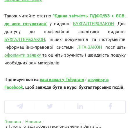
Також читайте статтю
"Єдина звітність ПДФО/ВЗ + ЄСВ:
до чого готуватися"
у виданні
БУХГАЛТЕР&ЗАКОН
. Для
доступу до професійної аналітики видання
БУХГАЛТЕР&ЗАКОН
, інших документів та інструментів
інформаційно-правової системи
ЛІГА:ЗАКОН
поспішіть
оформити заявку
та оцініть зручність і швидкість пошуку
необхідних вам матеріалів.
Підписуйтеся на
наш канал у Telegram
і
сторінку в
Facebook
, щоб завжди бути в курсі бухгалтерських подій.
Головна
/
Новини
/
Із 1 лютого застосовується оновлений Звіт з ЄСВ