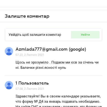
Залиште коментар
Увійдіть щоб залишити коментар
увійти
Azmlada777@gmail.com (google)
07.22, 2 Лютого 2021
Щось не зрозуміло . Подаєм ми єсв за січень чи
ні. Балачки різні.ясності нуль
1 Пользователь
07.08, 2 Лютого 2021
Здравствуйте! Вы в своем календаре указываете,
что форму № Д4 за январь подавать необходимо.
На сайте ГНС в календаре - подавать эту форму не