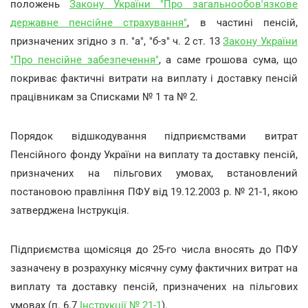
положень
Закону України "Про загальнообов'язкове
державне пенсійне страхування"
, в частині пенсій,
призначених згідно з п. "а", "б-з" ч. 2 ст. 13
Закону України
"Про пенсійне забезпечення"
, а саме грошова сума, що
покриває фактичні витрати на виплату і доставку пенсій
працівникам за Списками № 1 та № 2.
Порядок відшкодування підприємствами витрат
Пенсійного фонду України на виплату та доставку пенсій,
призначених на пільгових умовах, встановлений
постановою правління ПФУ від 19.12.2003 р. № 21-1, якою
затверджена Інструкція.
Підприємства щомісяця до 25-го числа вносять до ПФУ
зазначену в розрахунку місячну суму фактичних витрат на
виплату та доставку пенсій, призначених на пільгових
умовах (п. 6.7
Інструкції № 21-1
).