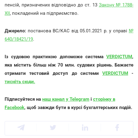
пенсій, призначених відповідно до ст. 13
Закону № 1788-
XII
, покладений на підприємство.
Джерело:
постанова ВС/КАС від 05.01.2021 р. у справі
№
640/18421/19
.
Із судовою практикою допоможе система
VERDICTUM
,
яка містить більш ніж 70 млн. судових рішень. Бажаєте
отримати тестовий доступ до системи
VERDICTUM
-
тисніть сюди.
Підписуйтеся на
наш канал у Telegram
і
сторінку в
Facebook
, щоб завжди бути в курсі бухгалтерських подій.