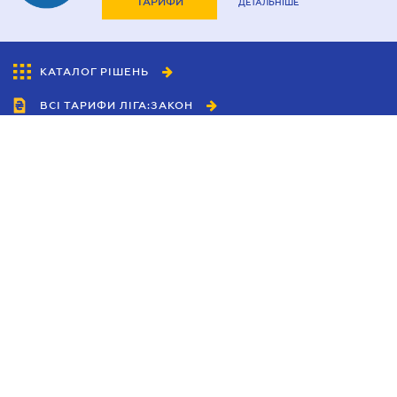
ТАРИФИ
ДЕТАЛЬНІШЕ
КАТАЛОГ РІШЕНЬ
ВСІ ТАРИФИ ЛІГА:ЗАКОН
Співробітництво
Агенти
Дилери
Політика конфіденційності
Умови використання сайту
Реклама
Блог
Новини компанії
Керівництва