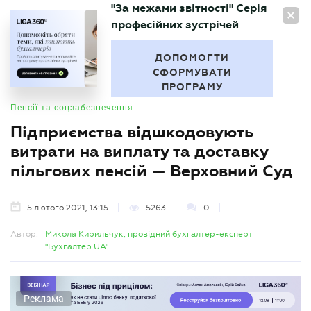
"За межами звітності" Серія
UA
професійних зустрічей
БУХГАЛТЕР
.UA
ДОПОМОГТИ
СФОРМУВАТИ
ПРОГРАМУ
Пенсії та соцзабезпечення
Підприємства відшкодовують
витрати на виплату та доставку
пільгових пенсій — Верховний Суд
5 лютого 2021, 13:15
5263
0
Автор:
Микола Кирильчук, провідний бухгалтер-експерт
"Бухгалтер.UA"
Реклама