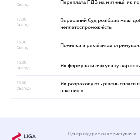
Переплата ПДВ на митниці: як п
Сьогодні
17.30
Верховний Суд розібрав межі до
Сьогодні
неплатоспроможність
16.30
Помилка в реквізитах отримувача
Сьогодні
15.30
Як формувати очікувану вартість
Сьогодні
13.30
Як розраховують рівень сплати п
Сьогодні
платників
Центр підтримки користувачів