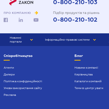
0-800-210-103
Підбір продуктів та рішень
ПРО КОМПАНІЮ
0-800-210-102
Новинні
Інформаційно-правові системи
портали
ЮРЛІГА
Право України
Співробітництво
Блог
БІЗНЕС
ГРАНД
БУХГАЛТЕР.ua
ПРАЙМ
Агенти
Новини компанії
Дилери
Керівництва
БУХГАЛТЕР ПРОФ
Політика конфіденційності
Каталоги компаній
ЮРИСТ ПРОФ
Умови використання сайту
Теми в центрі уваги
ЮРИСТ
Реклама
ПІДПРИЄМЕЦЬ