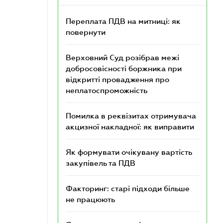
Переплата ПДВ на митниці: як
повернути
Верховний Суд розібрав межі
добросовісності боржника при
відкритті провадження про
неплатоспроможність
Помилка в реквізитах отримувача
акцизної накладної: як виправити
Як формувати очікувану вартість
закупівель та ПДВ
Факторинг: старі підходи більше
не працюють