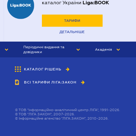
Liga:BOOK
каталог України
ТАРИФИ
ДЕТАЛЬНІШЕ
Періодичні видання та
Академія
довідники
ЮРИСТ&ЗАКОН
АКАДЕМІЯ ЛІГА:ЗАКОН
КАТАЛОГ РІШЕНЬ
БУХГАЛТЕР&ЗАКОН
ВСІ ТАРИФИ ЛІГА:ЗАКОН
ВІСНИК МСФЗ
ІНТЕРБУХ
ОСОБИСТИЙ ЕКСПЕРТ
©
ТОВ "інформаційно-аналітичний центр ЛІГА", 1991-2026.
©
ТОВ "ЛІГА ЗАКОН", 2007-2026.
©
Інформаційне агенство "ЛІГА:ЗАКОН", 2010-2026.