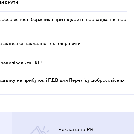
овернути
бросовісності боржника при відкритті провадження про
 акцизної накладної: як виправити
 закупівель та ПДВ
одатку на прибуток і ПДВ для Переліку добросовісних
Реклама та PR