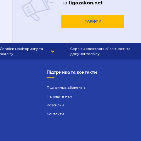
ligazakon.net
на
ТАРИФИ
Сервіси моніторингу та
Сервіси електронної звітності та
аналізу
документообігу
CONTR AGENT
Liga:REPORT
Підтримка та контакти
SMS-МАЯК
VERDICTUM
Підтримка абонентів
Напишіть нам
SEMANTRUM
Розсилки
SMS-МАЯК ІПОТЕКА
Контакти