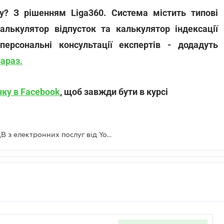
у? З рішенням Liga360. Система містить типові
лькулятор відпусток та калькулятор індексації
ерсональні консультації експертів - додадуть
зараз.
нку в Facebook
, щоб завжди бути в курсі
Рада зробила перший крок для ПДВ з електронних послуг від Youtube, Google, Facebook