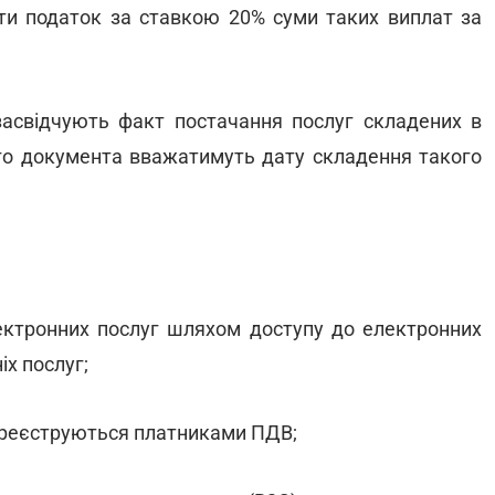
и податок за ставкою 20% суми таких виплат за
 засвідчують факт постачання послуг складених в
го документа вважатимуть дату складення такого
лектронних послуг шляхом доступу до електронних
іх послуг;
кі реєструються платниками ПДВ;