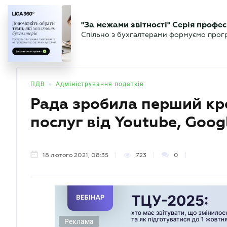
БІЗНЕСУ
ЮРИСТУ
БУ
"За межами звітності" Серія профес
БУХГАЛТЕР
Новини
Аналітика
Календа
Спільно з бухгалтерами формуємо програ
.UA
•
ПДВ
Адміністрування податків
Рада зробила перший кр
послуг від Youtube, Goog
18 лютого 2021, 08:35
723
0
Реклама