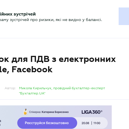
ХГАЛТЕРУ
ійних зустрічей
р
Актуально
му зустрічей про ризики, які не видно у балансі.
ок для ПДВ з електронних
le, Facebook
Автор:
Микола Кирильчук, провідний бухгалтер-експерт
"Бухгалтер.UA"