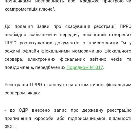
позначками "несправність" або "крадіжка пристрою чи
компрометація ключа".
До подання Заяви про скасування реєстрації ПРРО
необхідно забезпечити передачу всіх копій створених
ПРРО розрахункових документів з присвоєними їм у
режимі офлайн фіскальними номерами до фіскального
сервера, електронних фіскальних звітних чеків та
повідомлень, передбачених
Порядком № 317
.
Реєстрація ПРРО скасовується автоматично фіскальним
сервером, якщо:
- до ЄДР внесено запис про державну реєстрацію
припинення юрособи або підприємницької діяльності
ФОП;