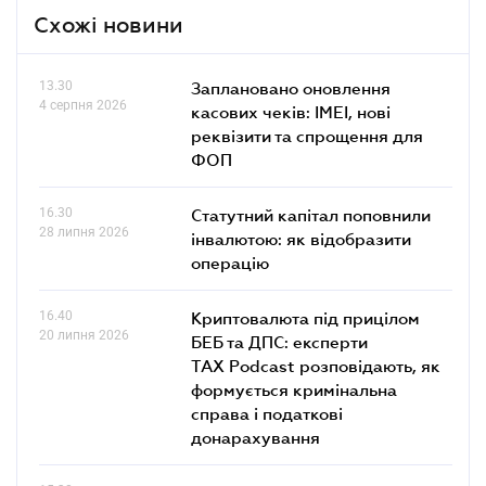
Схожі новини
13.30
Заплановано оновлення
4 серпня 2026
касових чеків: IMEI, нові
реквізити та спрощення для
ФОП
16.30
Статутний капітал поповнили
28 липня 2026
інвалютою: як відобразити
операцію
16.40
Криптовалюта під прицілом
20 липня 2026
БЕБ та ДПС: експерти
TAX Podcast розповідають, як
формується кримінальна
справа і податкові
донарахування