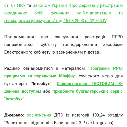
ст. 67 ПКУ
та
Законом України "Про державну реєстрацію
юридичних осіб, фізичних осіб-підприємців та
громадських формувань" від 15.03.2003 р. № 755-IV
.
Повідомлення про скасування реєстрації ПРРО
направляється суб'єкту господарювання засобами
Електронного кабінету із зазначенням підстав.
Радимо ознайомитися з матеріалом
"Програмні РРО:
працюємо за порядками Мінфіну"
сучасного медіа для
бухгалтерів
"Інтербух".
Скористайтеся ТЕСТОВИМ 3-
денним доступом
або
придбайте бухгалтерський cервіс
"Інтербух"
.
Джерело:
роз'яснення
ДПС із категорії 109.24 розділу
"Запитання - відповіді з Бази знань" ЗІР (zir.tax.gov.ua).