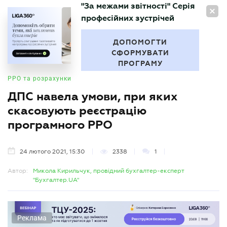
"За межами звітності" Серія
UA
професійних зустрічей
БУХГАЛТЕР
.UA
ДОПОМОГТИ
СФОРМУВАТИ
ПРОГРАМУ
РРО та розрахунки
ДПС навела умови, при яких
скасовують реєстрацію
програмного РРО
24 лютого 2021, 15:30
2338
1
Автор:
Микола Кирильчук, провідний бухгалтер-експерт
"Бухгалтер.UA"
Реклама