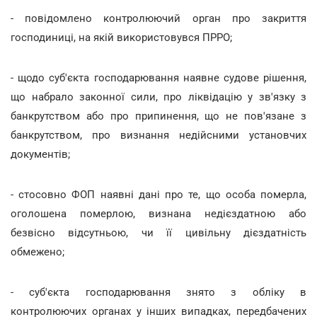
- повідомлено контролюючий орган про закриття
господиниці, на якій використовувся ПРРО;
- щодо суб'єкта господарювання наявне судове рішення,
що набрало законної сили, про ліквідацію у зв'язку з
банкрутством або про припинення, що не пов'язане з
банкрутством, про визнання недійсними установчих
документів;
- стосовно ФОП наявні дані про те, що особа померла,
оголошена померлою, визнана недієздатною або
безвісно відсутньою, чи її цивільну дієздатність
обмежено;
- суб'єкта господарювання знято з обліку в
контролюючих органах у інших випадках, передбачених