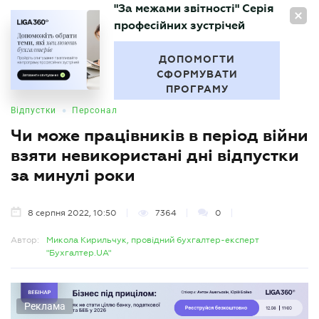
"За межами звітності" Серія
UA
професійних зустрічей
БУХГАЛТЕР
.UA
ДОПОМОГТИ
СФОРМУВАТИ
ПРОГРАМУ
•
Відпустки
Персонал
Чи може працівників в період війни
взяти невикористані дні відпустки
за минулі роки
8 серпня 2022, 10:50
7364
0
Автор:
Микола Кирильчук, провідний бухгалтер-експерт
"Бухгалтер.UA"
Реклама