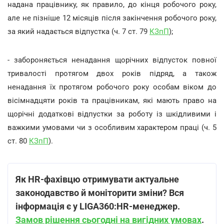
надана працівнику, як правило, до кінця робочого року,
але не пізніше 12 місяців після закінчення робочого року,
за який надається відпустка (ч. 7 ст. 79
КЗпП
);
- забороняється ненадання щорічних відпусток повної
тривалості протягом двох років підряд, а також
ненадання їх протягом робочого року особам віком до
вісімнадцяти років та працівникам, які мають право на
щорічні додаткові відпустки за роботу із шкідливими і
важкими умовами чи з особливим характером праці (ч. 5
ст. 80
КЗпП
).
Як HR-фахівцю отримувати актуальне
законодавство й моніторити зміни? Вся
інформація є у LIGA360:HR-менеджер.
Замов рішення сьогодні на вигідних умовах
.