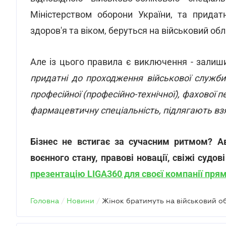
відповідною військово-обліковою спеціал
Міністерством оборони України, та придат
здоров'я та віком, беруться на військовий об
Але із цього правила є виключення - залиш
придатні до проходження військової служби
професійної (професійно-технічної), фахової 
фармацевтичну спеціальність, підлягають взя
Бізнес не встигає за сучасним ритмом? Ав
воєнного стану, правові новації, свіжі судо
презентацію LIGA360 для своєї компанії прям
Головна
/
Новини
/