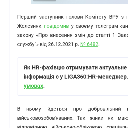
Реклама
Перший заступник голови Комітету ВРУ з пи
Железняк
повідомив
у своєму телеграм-кан
закону «Про внесення змін до статті 1 Зако
службу"» від 26.12.2021 р.
№ 6482
.
Як HR-фахівцю отримувати актуальне 
інформація є у LIGA360:HR-менеджер
умовах
.
В ньому йдеться про добровільний п
військовозобов'язаних. Так, жінки, які ма