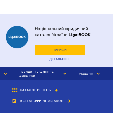
Національний юридичний
Liga:BOOK
каталог України
ТАРИФИ
ДЕТАЛЬНІШЕ
Періодичні видання та
Академія
довідники
ЮРИСТ&ЗАКОН
АКАДЕМІЯ ЛІГА:ЗАКОН
КАТАЛОГ РІШЕНЬ
БУХГАЛТЕР&ЗАКОН
ВСІ ТАРИФИ ЛІГА:ЗАКОН
ВІСНИК МСФЗ