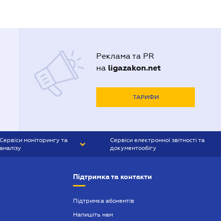
Реклама та PR
ligazakon.net
на
ТАРИФИ
Сервіси моніторингу та
Сервіси електронної звітності та
аналізу
документообігу
CONTR AGENT
Liga:REPORT
Підтримка та контакти
SMS-МАЯК
VERDICTUM
Підтримка абонентів