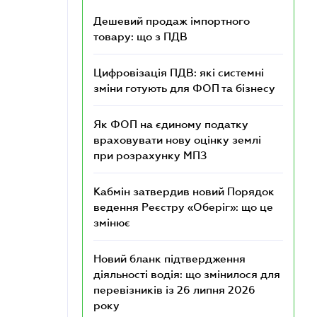
Дешевий продаж імпортного
товару: що з ПДВ
Цифровізація ПДВ: які системні
зміни готують для ФОП та бізнесу
Як ФОП на єдиному податку
враховувати нову оцінку землі
при розрахунку МПЗ
Кабмін затвердив новий Порядок
ведення Реєстру «Оберіг»: що це
змінює
Новий бланк підтвердження
діяльності водія: що змінилося для
перевізників із 26 липня 2026
року