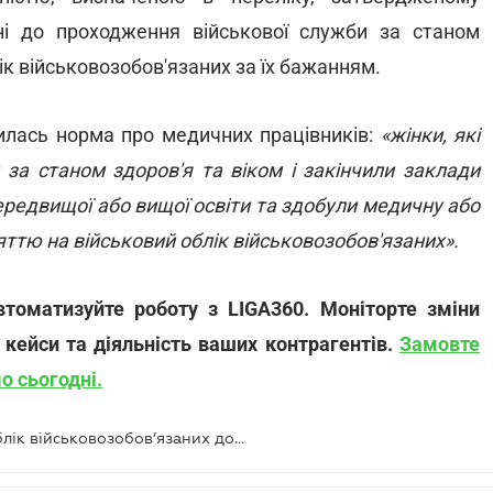
ьністю, визначеною в переліку, затвердженому
ні до проходження військової служби за станом
лік військовозобов'язаних за їх бажанням.
илась норма про медичних працівників:
«жінки, які
 за станом здоров'я та віком і закінчили заклади
передвищої або вищої освіти та здобули медичну або
ттю на військовий облік військовозобов'язаних».
томатизуйте роботу з LIGA360. Моніторте зміни
ві кейси та діяльність ваших контрагентів.
Замовте
о сьогодні.
Жінок братимуть на військовий облік військовозобов’язаних добровільно, але не всіх — Рада прийняла Закон