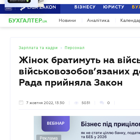
БІЗНЕСУ
ЮРИСТУ
БУ
"За межами звітності" Серія профес
БУХГАЛТЕР
Новини
Аналітика
Календа
Спільно з бухгалтерами формуємо програ
.UA
•
Зарплата та кадри
Персонал
Жінок братимуть на війс
військовозобов’язаних д
Рада прийняла Закон
7 жовтня 2022, 13:30
5031
0