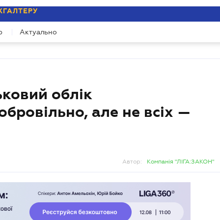
ХГАЛТЕРУ
ійних зустрічей
р
Актуально
му зустрічей про ризики, які не видно у балансі.
ьковий облік
обровільно, але не всіх —
Автор:
Компанія "ЛІГА:ЗАКОН"