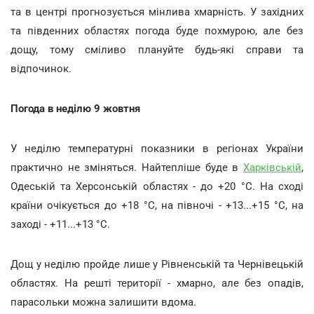
та в центрі прогнозується мінлива хмарність. У західних
та південних областях погода буде похмурою, але без
дощу, тому сміливо плануйте будь-які справи та
відпочинок.
Погода в неділю 9 жовтня
У неділю температурні показники в регіонах України
практично не зміняться. Найтепліше буде в
Харківській
,
Одеській та Херсонській областях - до +20 °С. На сході
країни очікується до +18 °С, на півночі - +13...+15 °С, на
заході - +11...+13 °С.
Дощ у неділю пройде лише у Рівненській та Чернівецькій
областях. На решті території - хмарно, але без опадів,
парасольки можна залишити вдома.