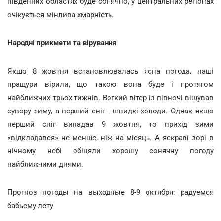
південних областях буде сонячно, у центральних регіонах
очікується мінлива хмарність.
Народні прикмети та вірування
Якщо 8 жовтня встановлювалась ясна погода, наші
пращури вірили, що такою вона буде і протягом
найближчих трьох тижнів. Вогкий вітер із півночі віщував
сувору зиму, а перший сніг - швидкі холоди. Однак якщо
перший сніг випадав 9 жовтня, то прихід зими
«відкладався» не менше, ніж на місяць. А яскраві зорі в
нічному небі обіцяли хорошу сонячну погоду
найближчими днями.
Прогноз погоды на выходные 8-9 октября: радуемся
бабьему лету