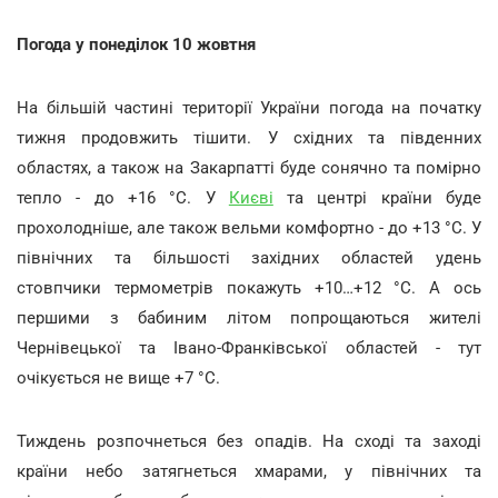
Погода у понеділок 10 жовтня
На більшій частині території України погода на початку
тижня продовжить тішити. У східних та південних
областях, а також на Закарпатті буде сонячно та помірно
тепло - до +16 °С. У
Києві
та центрі країни буде
прохолодніше, але також вельми комфортно - до +13 °С. У
північних та більшості західних областей удень
стовпчики термометрів покажуть +10…+12 °С. А ось
першими з бабиним літом попрощаються жителі
Чернівецької та Івано-Франківської областей - тут
очікується не вище +7 °С.
Тиждень розпочнеться без опадів. На сході та заході
країни небо затягнеться хмарами, у північних та