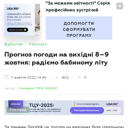
"За межами звітності" Серія
UA
професійних зустрічей
БУХГАЛТЕР
.UA
ДОПОМОГТИ
СФОРМУВАТИ
ПРОГРАМУ
•
Відпустки
Персонал
Прогноз погоди на вихідні 8–9
жовтня: радіємо бабиному літу
7 жовтня 2022, 14:45
802
0
Автор:
Компанія "ЛІГА:ЗАКОН"
Реклама
За даними Sinoptik.ua, погода на вихідних буде ідеальною