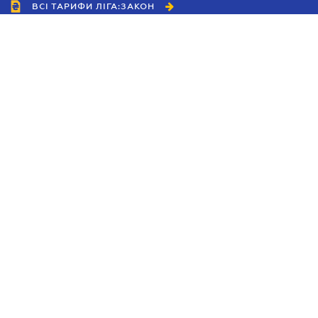
ВСІ ТАРИФИ ЛІГА:ЗАКОН
Співробітництво
Агенти
Дилери
Політика конфіденційності
Умови використання сайту
Реклама
Блог
Новини компанії
Керівництва
Каталоги компаній
Теми в центрі уваги
Підтримка та контакти