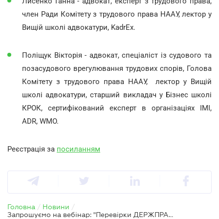
Лисенко Ганна - адвокат, експерт з трудового права,
член Ради Комітету з трудового права НААУ, лектор у
Вищій школі адвокатури, KadrEx.
Поліщук Вікторія - адвокат, спеціаліст із судового та
позасудового врегулювання трудових спорів, Голова
Комітету з трудового права НААУ, лектор у Вищій
школі адвокатури, старший викладач у Бізнес школі
КРОК, сертифікований експерт в організаціях IMI,
ADR, WMO.
Реєстрація за
посиланням
Головна
/
Новини
/
Запрошуємо на вебінар: "Перевірки ДЕРЖПРАЦІ в умовах воєнного стану"