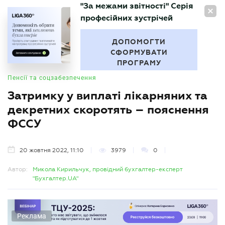
"За межами звітності" Серія
UA
професійних зустрічей
БУХГАЛТЕР
.UA
ДОПОМОГТИ
СФОРМУВАТИ
ПРОГРАМУ
Пенсії та соцзабезпечення
Затримку у виплаті лікарняних та
декретних скоротять – пояснення
ФССУ
20 жовтня 2022, 11:10
3979
0
Автор:
Микола Кирильчук, провідний бухгалтер-експерт
"Бухгалтер.UA"
Реклама