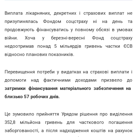
Виплата лікарняних, декретних і страхових виплат не
призупинялась Фондом соцстраху ні на день та
продовжують фінансуватись у повному обсязі в умовах
війни. Хоча у березні-вересні Фонд соцстраху
недоотримав понад 5 мільярдів гривень частки ЄСВ
відносно планових показників.
Перевищення потреби у видатках на страхові виплати і
допомоги над фактичними доходами призвело до
затримки фінансування матеріального забезпечення на
близько 57 робочих днів.
Це зумовило прийняття Урядом рішення про виділення
352,8 мільйона гривень для часткового погашення
заборгованості, а після надходження коштів на рахунок