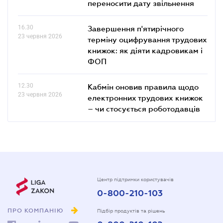
переносити дату звільнення
16.30
Завершення п'ятирічного
23 червня 2026
терміну оцифрування трудових
книжок: як діяти кадровикам і
ФОП
12.30
Кабмін оновив правила щодо
23 червня 2026
електронних трудових книжок
– чи стосується роботодавців
Центр підтримки користувачів
0-800-210-103
ПРО КОМПАНІЮ
Підбір продуктів та рішень