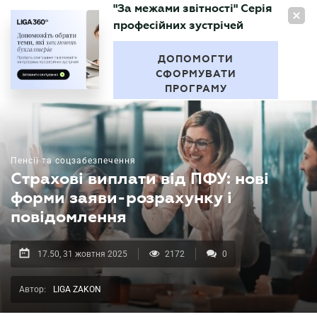
"За межами звітності" Серія
UA
професійних зустрічей
БУХГАЛТЕР
.UA
ДОПОМОГТИ
СФОРМУВАТИ
ПРОГРАМУ
Пенсії та соцзабезпечення
Страхові виплати від ПФУ: нові
форми заяви-розрахунку і
повідомлення
17.50, 31 жовтня 2025
2172
0
Автор:
LIGA ZAKON