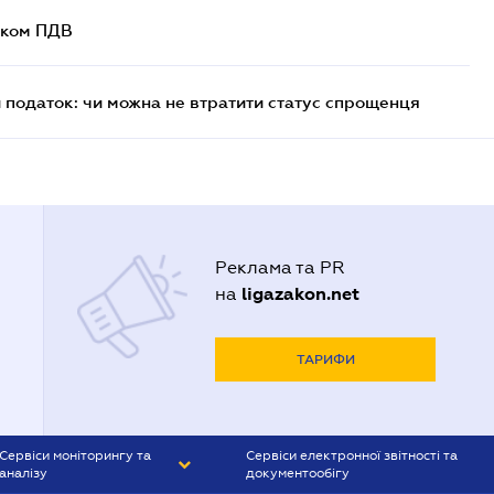
ником ПДВ
й податок: чи можна не втратити статус спрощенця
Реклама та PR
ligazakon.net
на
ТАРИФИ
Сервіси моніторингу та
Сервіси електронної звітності та
аналізу
документообігу