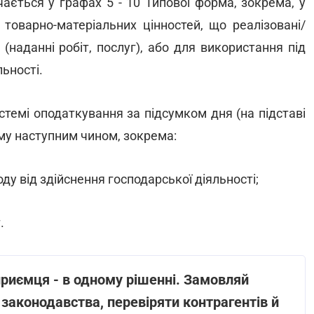
чається у графах 5 - 10 Типової форма, зокрема, у
 товарно-матеріальних цінностей, що реалізовані/
 (наданні робіт, послуг), або для використання під
ьності.
темі оподаткування за підсумком дня (на підставі
му наступним чином, зокрема:
ду від здійснення господарської діяльності;
.
приємця - в одному рішенні. Замовляй
 законодавства, перевіряти контрагентів й