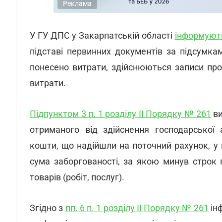
Реклама
У ГУ ДПС у Закарпатській області
інформуют
підставі первинних документів за підсумка
понесено витрати, здійснюються записи пр
витрати.
Підпунктом 3 п. 1 розділу ІІ Порядку № 261
ви
отриманого від здійснення господарської 
кошти, що надійшли на поточний рахунок, у 
сума заборгованості, за якою минув строк 
товарів (робіт, послуг).
Згідно з
пп. 6 п. 1 розділу ІІ Порядку № 261
ін