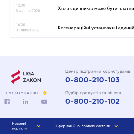
12.30
Хто з єдинників може бути плат
3 серпня 2026
16.30
Когенераційні установки і єдини
31 липня 2026
Центр підтримки користувачів
0-800-210-103
Підбір продуктів та рішень
ПРО КОМПАНІЮ
0-800-210-102
Новинні
Інформаційно-правові системи
портали