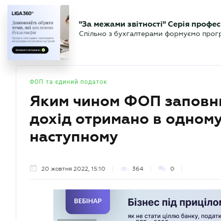
БІЗНЕСУ
ЮРИСТУ
БУ
"За межами звітності" Серія профес
БУХГАЛТЕР
Новини
Аналітика
Календа
Спільно з бухгалтерами формуємо програ
.UA
ФОП та єдиний податок
Яким чином ФОП заповню
дохід отримано в одному 
наступному
20 жовтня 2022, 15:10
364
0