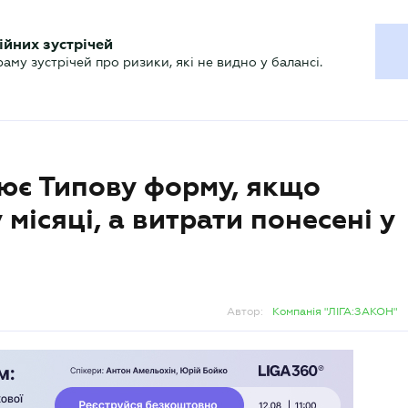
ХГАЛТЕРУ
ійних зустрічей
р
Актуально
му зустрічей про ризики, які не видно у балансі.
є Типову форму, якщо
місяці, а витрати понесені у
Автор:
Компанія "ЛІГА:ЗАКОН"