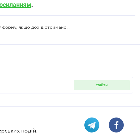
посиланням
.
Яким чином ФОП заповнює Типову форму, якщо дохід отримано в одному місяці, а витрати понесені у наступному
увійти
ерських подій.