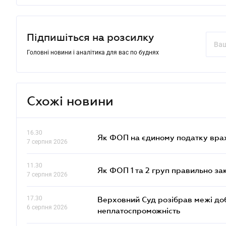
Підпишіться на розсилку
Головні новини і аналітика для вас по буднях
Схожі новини
16.30
Як ФОП на єдиному податку врах
7 серпня 2026
11.30
Як ФОП 1 та 2 груп правильно за
7 серпня 2026
17.30
Верховний Суд розібрав межі до
6 серпня 2026
неплатоспроможність