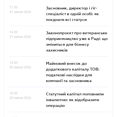
17.30
Засновник, директор і гіг-
31 липня 2026
спеціаліст в одній особі: як
поєднати всі статуси
14.30
Законопроєкт про ветеранське
31 липня 2026
підприємництво уже в Раді: що
зміниться для бізнесу
захисників
14.30
Майновий внесок до
30 липня 2026
додаткового капіталу ТОВ:
податкові наслідки для
компанії та засновника
16.30
Статутний капітал поповнили
28 липня 2026
інвалютою: як відобразити
операцію