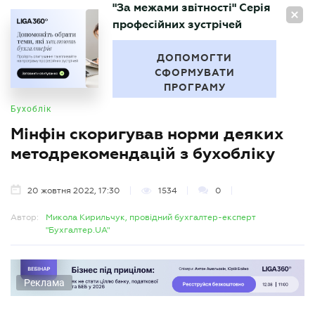
"За межами звітності" Серія
UA
професійних зустрічей
БУХГАЛТЕР
.UA
ДОПОМОГТИ
СФОРМУВАТИ
ПРОГРАМУ
Бухоблік
Мінфін скоригував норми деяких
методрекомендацій з бухобліку
20 жовтня 2022, 17:30
1534
0
Автор:
Микола Кирильчук, провідний бухгалтер-експерт
"Бухгалтер.UA"
Реклама