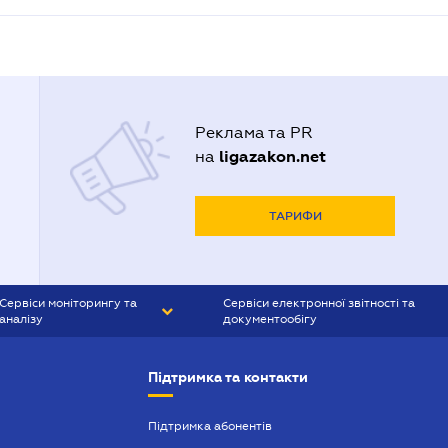
Реклама та PR
ligazakon.net
на
ТАРИФИ
Сервіси моніторингу та
Сервіси електронної звітності та
аналізу
документообігу
CONTR AGENT
Liga:REPORT
Підтримка та контакти
SMS-МАЯК
VERDICTUM
Підтримка абонентів