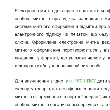
Електронна митна декларація вважається оф
особою митного органу, яка завершила ми
системи митного оформлення відмітки про 
електронного підпису чи печатки, що базу
ключа. Оформлена електронна митна декл
митного оформлення перетворюється у візу
людиною, у форматі, що унеможливлює у по
декларанту або уповноваженій ним особі.
Для визначення згідно із
п. 187.1 ПКУ
дати в
експорту товарів, датою оформлення митної
митного оформлення експортної операції, я
особою митного органу на всіх аркушах такої