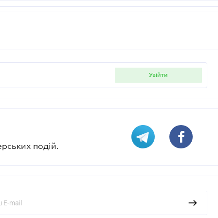
увійти
ерських подій.