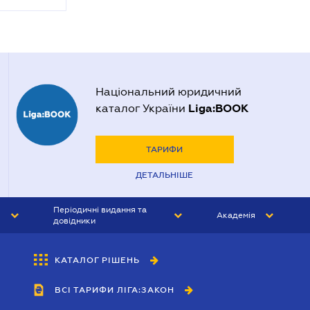
Національний юридичний
Liga:BOOK
каталог України
ТАРИФИ
ДЕТАЛЬНІШЕ
Періодичні видання та
Академія
довідники
ЮРИСТ&ЗАКОН
АКАДЕМІЯ ЛІГА:ЗАКОН
КАТАЛОГ РІШЕНЬ
БУХГАЛТЕР&ЗАКОН
ВСІ ТАРИФИ ЛІГА:ЗАКОН
ВІСНИК МСФЗ