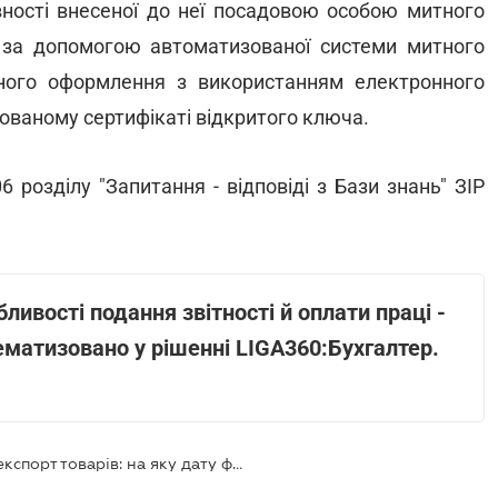
вності внесеної до неї посадовою особою митного
 за допомогою автоматизованої системи митного
ного оформлення з використанням електронного
кованому сертифікаті відкритого ключа.
6 розділу "Запитання - відповіді з Бази знань" ЗІР
ливості подання звітності й оплати праці -
ематизовано у рішенні LIGA360:Бухгалтер.
Оформлено митну декларацію на експорт товарів: на яку дату формують податкове зобов’язання з ПДВ