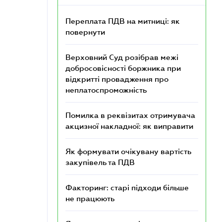
Переплата ПДВ на митниці: як
повернути
Верховний Суд розібрав межі
добросовісності боржника при
відкритті провадження про
неплатоспроможність
Помилка в реквізитах отримувача
акцизної накладної: як виправити
Як формувати очікувану вартість
закупівель та ПДВ
Факторинг: старі підходи більше
не працюють