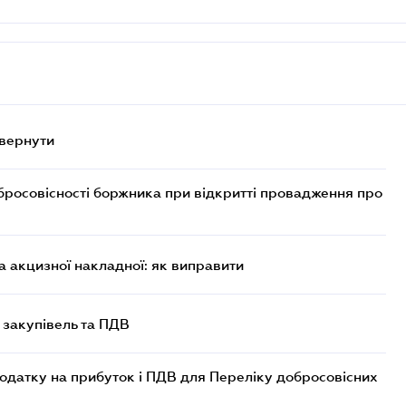
овернути
бросовісності боржника при відкритті провадження про
 акцизної накладної: як виправити
 закупівель та ПДВ
одатку на прибуток і ПДВ для Переліку добросовісних