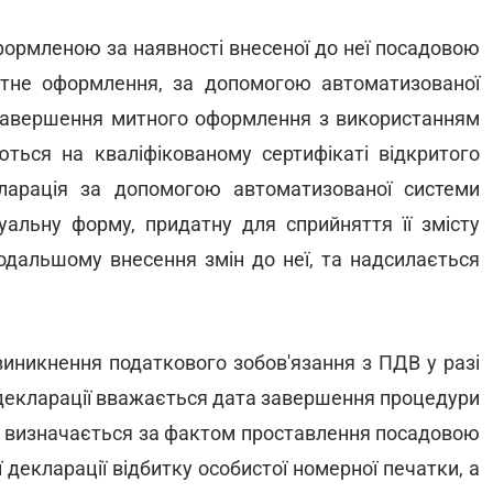
ормленою за наявності внесеної до неї посадовою
тне оформлення, за допомогою автоматизованої
завершення митного оформлення з використанням
ються на кваліфікованому сертифікаті відкритого
арація за допомогою автоматизованої системи
альну форму, придатну для сприйняття її змісту
дальшому внесення змін до неї, та надсилається
иникнення податкового зобов'язання з ПДВ у разі
 декларації вважається дата завершення процедури
ка визначається за фактом проставлення посадовою
 декларації відбитку особистої номерної печатки, а