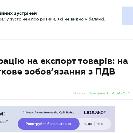
ХГАЛТЕРУ
ійних зустрічей
р
Актуально
му зустрічей про ризики, які не видно у балансі.
цію на експорт товарів: на
кове зобов’язання з ПДВ
Автор:
Компанія "ЛІГА:ЗАКОН"