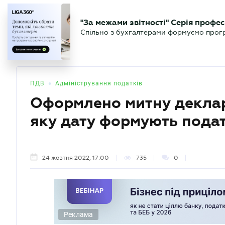
БІЗНЕСУ
ЮРИСТУ
БУ
"За межами звітності" Серія профес
БУХГАЛТЕР
Новини
Аналітика
Календа
Спільно з бухгалтерами формуємо програ
.UA
•
ПДВ
Адміністрування податків
Оформлено митну деклара
яку дату формують подат
24 жовтня 2022, 17:00
735
0
Реклама