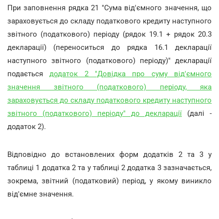
При заповнення рядка 21 "Сума від'ємного значення, що
зараховується до складу податкового кредиту наступного
звітного (податкового) періоду (рядок 19.1 + рядок 20.3
декларації) (переноситься до рядка 16.1 декларації
наступного звітного (податкового) періоду)" декларації
подається
додаток 2 "Довідка про суму від'ємного
значення звітного (податкового) періоду, яка
зараховується до складу податкового кредиту наступного
звітного (податкового) періоду" до декларації
(далі -
додаток 2).
Відповідно до встановлених форм додатків 2 та 3 у
таблиці 1 додатка 2 та у таблиці 2 додатка 3 зазначається,
зокрема, звітний (податковий) період, у якому виникло
від'ємне значення.