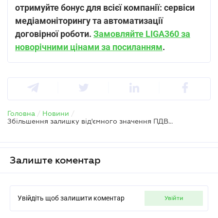
отримуйте бонус для всієї компанії: сервіси
медіамоніторингу та автоматизації
договірної роботи.
Замовляйте LIGA360 за
новорічними цінами за посиланням
.
Головна
/
Новини
/
Збільшення залишку від'ємного значення ПДВ: який період вказувати в додатках до уточнюючого розрахунку
Залиште коментар
Увійдіть щоб залишити коментар
увійти