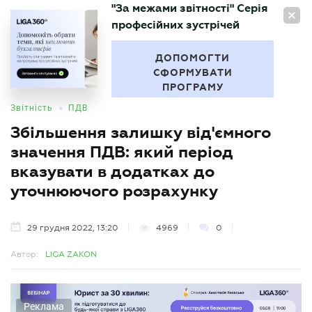
"За межами звітності" Серія
UA
професійних зустрічей
БУХГАЛТЕР
.UA
ДОПОМОГТИ
СФОРМУВАТИ
ПРОГРАМУ
•
Звітність
ПДВ
Збільшення залишку від'ємного
значення ПДВ: який період
вказувати в додатках до
уточнюючого розрахунку
29 грудня 2022, 13:20
4969
0
Автор:
LIGA ZAKON
Реклама