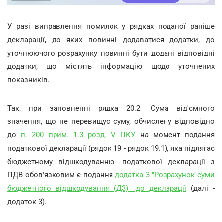
У разі виправлення помилок у рядках поданої раніше
декларації, до яких повинні додаватися додатки, до
уточнюючого розрахунку повинні бути додані відповідні
додатки, що містять інформацію щодо уточнених
показників.
Так, при заповненні рядка 20.2 "Сума від'ємного
значення, що не перевищує суму, обчислену відповідно
до
п. 200 прим. 1.3 розд. V ПКУ
на момент подання
податкової декларації (рядок 19 - рядок 19.1), яка підлягає
бюджетному відшкодуванню" податкової декларації з
ПДВ обов'язковим є подання
додатка 3 "Розрахунок суми
бюджетного відшкодування (Д3)" до декларації
(далі -
додаток 3).