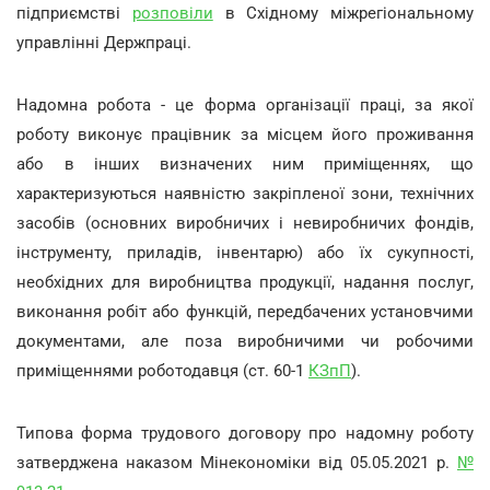
підприємстві
розповіли
в Східному міжрегіональному
управлінні Держпраці.
Надомна робота - це форма організації праці, за якої
роботу виконує працівник за місцем його проживання
або в інших визначених ним приміщеннях, що
характеризуються наявністю закріпленої зони, технічних
засобів (основних виробничих і невиробничих фондів,
інструменту, приладів, інвентарю) або їх сукупності,
необхідних для виробництва продукції, надання послуг,
виконання робіт або функцій, передбачених установчими
документами, але поза виробничими чи робочими
приміщеннями роботодавця (ст. 60-1
КЗпП
).
Типова форма трудового договору про надомну роботу
затверджена наказом Мінекономіки від 05.05.2021 р.
№