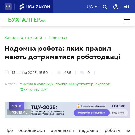
UA
БУХГАЛТЕР
.UA
•
Зарплата та кадри
Персонал
Надомна робота: яких правил
мають дотриматися роботодавці
13 липня 2023, 15:50
465
0
Автор:
Микола Кирильчук, провідний бухгалтер-експерт
"Бухгалтер.UA"
Реклама
Про особливості організації надомної роботи на