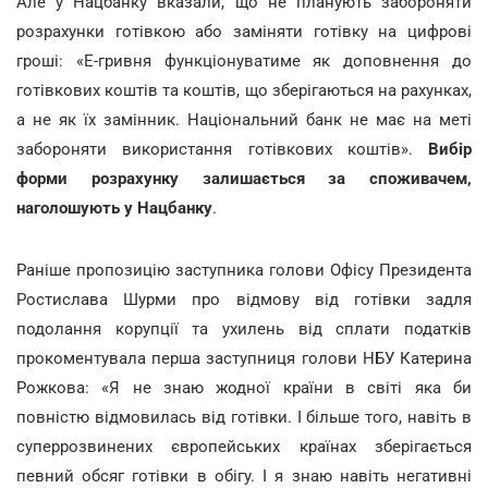
Але у Нацбанку вказали, що не планують забороняти
розрахунки готівкою або заміняти готівку на цифрові
гроші: «Е-гривня функціонуватиме як доповнення до
готівкових коштів та коштів, що зберігаються на рахунках,
а не як їх замінник. Національний банк не має на меті
забороняти використання готівкових коштів».
Вибір
форми розрахунку залишається за споживачем,
наголошують у Нацбанку
.
Раніше пропозицію заступника голови Офісу Президента
Ростислава Шурми про відмову від готівки задля
подолання корупції та ухилень від сплати податків
прокоментувала перша заступниця голови НБУ Катерина
Рожкова: «Я не знаю жодної країни в світі яка би
повністю відмовилась від готівки. І більше того, навіть в
суперрозвинених європейських країнах зберігається
певний обсяг готівки в обігу. І я знаю навіть негативні