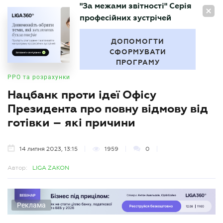
"За межами звітності" Серія
UA
професійних зустрічей
БУХГАЛТЕР
.UA
ДОПОМОГТИ
СФОРМУВАТИ
ПРОГРАМУ
РРО та розрахунки
Нацбанк проти ідеї Офісу
Президента про повну відмову від
готівки – які причини
14 липня 2023, 13:15
1959
0
Автор:
LIGA ZAKON
Реклама