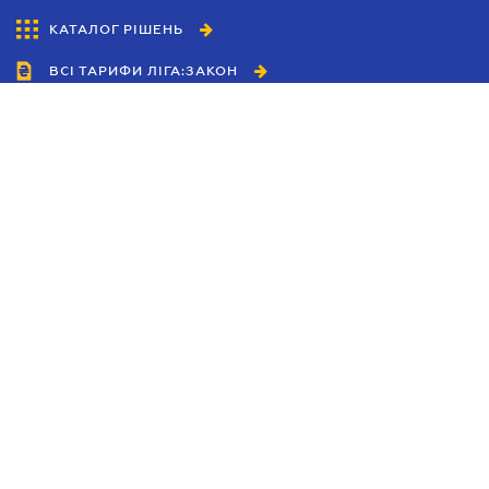
КАТАЛОГ РІШЕНЬ
ВСІ ТАРИФИ ЛІГА:ЗАКОН
Співробітництво
Агенти
Дилери
Політика конфіденційності
Умови використання сайту
Реклама
Блог
Новини компанії
Керівництва
Каталоги компаній
Теми в центрі уваги