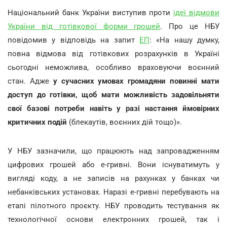
Національний банк України виступив проти
ідеї відмови
України від готівкової форми грошей
. Про це НБУ
повідомив у відповідь на запит
ЕП
: «На нашу думку,
повна відмова від готівкових розрахунків в Україні
сьогодні неможлива, особливо враховуючи воєнний
стан. Адже
у сучасних умовах громадяни повинні мати
доступ до готівки, щоб мати можливість задовільняти
свої базові потреби навіть у разі настання ймовірних
критичних подій
(блекаутів, воєнних дій тощо)».
У НБУ зазначили, що працюють над запровадженням
цифрових грошей або е-гривні. Вони існуватимуть у
вигляді коду, а не записів на рахунках у банках чи
небанківських установах. Наразі е-гривні перебувають на
етапі пілотного проєкту. НБУ проводить тестування як
технологічної основи електронних грошей, так і