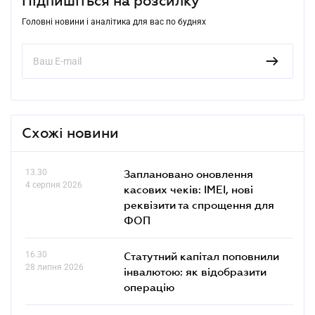
Підпишіться на розсилку
Головні новини і аналітика для вас по буднях
Схожі новини
13.30
Заплановано оновлення
4 серпня 2026
касових чеків: IMEI, нові
реквізити та спрощення для
ФОП
16.30
Статутний капітал поповнили
28 липня 2026
інвалютою: як відобразити
операцію