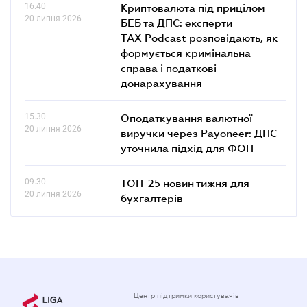
16.40
Криптовалюта під прицілом
20 липня 2026
БЕБ та ДПС: експерти
TAX Podcast розповідають, як
формується кримінальна
справа і податкові
донарахування
15.30
Оподаткування валютної
20 липня 2026
виручки через Payoneer: ДПС
уточнила підхід для ФОП
09.30
ТОП-25 новин тижня для
20 липня 2026
бухгалтерів
Центр підтримки користувачів