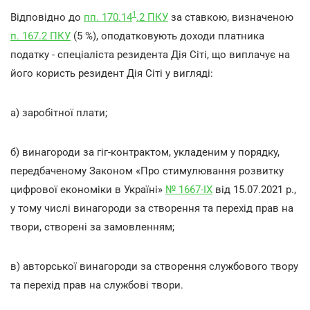
1
Відповідно до
пп. 170.14
.2 ПКУ
за ставкою, визначеною
п. 167.2 ПКУ
(5 %), оподатковують доходи платника
податку - спеціаліста резидента Дія Сіті, що виплачує на
його користь резидент Дія Сіті у вигляді:
а) заробітної плати;
б) винагороди за гіг-контрактом, укладеним у порядку,
передбаченому Законом «Про стимулювання розвитку
цифрової економіки в Україні»
№ 1667-IX
від 15.07.2021 р.,
у тому числі винагороди за створення та перехід прав на
твори, створені за замовленням;
в) авторської винагороди за створення службового твору
та перехід прав на службові твори.