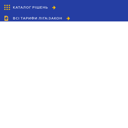
КАТАЛОГ РІШЕНЬ
ВСІ ТАРИФИ ЛІГА:ЗАКОН
Співробітництво
Агенти
Дилери
Політика конфіденційності
Умови використання сайту
Реклама
Блог
Новини компанії
Керівництва
Каталоги компаній
Теми в центрі уваги