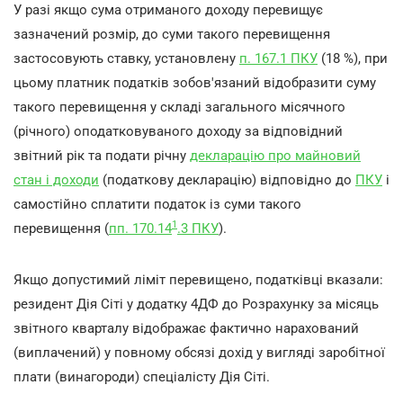
У разі якщо сума отриманого доходу перевищує
зазначений розмір, до суми такого перевищення
застосовують ставку, установлену
п. 167.1 ПКУ
(18 %), при
цьому платник податків зобов'язаний відобразити суму
такого перевищення у складі загального місячного
(річного) оподатковуваного доходу за відповідний
звітний рік та подати річну
декларацію про майновий
стан і доходи
(податкову декларацію) відповідно до
ПКУ
і
самостійно сплатити податок із суми такого
1
перевищення (
пп. 170.14
.3 ПКУ
).
Якщо допустимий ліміт перевищено, податківці вказали:
резидент Дія Сіті у додатку 4ДФ до Розрахунку за місяць
звітного кварталу відображає фактично нарахований
(виплачений) у повному обсязі дохід у вигляді заробітної
плати (винагороди) спеціалісту Дія Сіті.