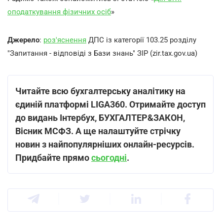
оподаткування фізичних осіб
»
Джерело
:
роз'яснення
ДПС із категорії 103.25 розділу
"Запитання - відповіді з Бази знань" ЗІР (zir.tax.gov.ua)
Читайте всю бухгалтерську аналітику на
єдиній платформі LIGA360. Отримайте доступ
до видань Інтербух, БУХГАЛТЕР&ЗАКОН,
Вісник МСФЗ. А ще налаштуйте стрічку
новин з найпопулярніших онлайн-ресурсів.
Придбайте прямо
сьогодні
.