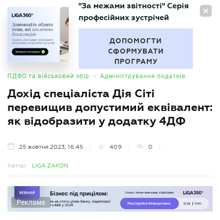
"За межами звітності" Серія
UA
професійних зустрічей
БУХГАЛТЕР
.UA
ДОПОМОГТИ
СФОРМУВАТИ
ПРОГРАМУ
•
ПДФО та військовий збір
Адміністрування податків
Дохід спеціаліста Дія Сіті
перевищив допустимий еквівалент:
як відобразити у додатку 4ДФ
25 жовтня 2023, 16:45
409
0
Автор:
LIGA ZAKON
Реклама