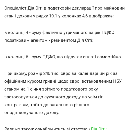
Спеціаліст Дія Сіті в податковій декларації про майновий
стан і доходи у рядку 10.1 у колонках 4,6 відображає:
в колонці 4 - суму фактично утриманого за рік ПДФО
податковим агентом - резидентом Дія Сіті;
в колонці 6 - суму ПДФО, що підлягає сплаті самостійно.
При цьому, розмір 240 тис. євро за календарний рік за
офіційним курсом гривні щодо євро, встановленим НБУ
станом на 1 січня звітного податкового року,
застосовується до сукупного доходу по усім гіг-
контрактам, тобто до загального річного
оподатковуваного доходу.
Радимо також ознайомитись зі статтею «
Дія Сіті: