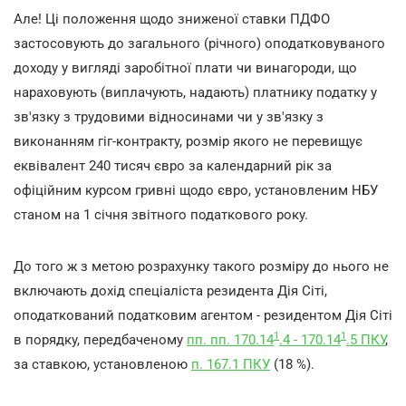
Але! Ці положення щодо зниженої ставки ПДФО
застосовують до загального (річного) оподатковуваного
доходу у вигляді заробітної плати чи винагороди, що
нараховують (виплачують, надають) платнику податку у
зв'язку з трудовими відносинами чи у зв'язку з
виконанням гіг-контракту, розмір якого не перевищує
еквівалент 240 тисяч євро за календарний рік за
офіційним курсом гривні щодо євро, установленим НБУ
станом на 1 січня звітного податкового року.
До того ж з метою розрахунку такого розміру до нього не
включають дохід спеціаліста резидента Дія Сіті,
оподаткований податковим агентом - резидентом Дія Сіті
1
1
в порядку, передбаченому
пп. пп. 170.14
.4 - 170.14
.5 ПКУ
,
за ставкою, установленою
п. 167.1 ПКУ
(18 %).