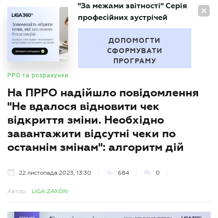
"За межами звітності" Серія
UA
професійних зустрічей
БУХГАЛТЕР
.UA
ДОПОМОГТИ
СФОРМУВАТИ
ПРОГРАМУ
РРО та розрахунки
На ПРРО надійшло повідомлення
"Не вдалося відновити чек
відкриття зміни. Необхідно
завантажити відсутні чеки по
останнім змінам": алгоритм дій
22 листопада 2023, 13:30
684
0
Автор:
LIGA ZAKON