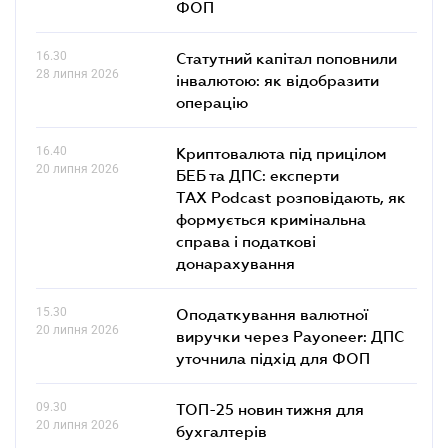
ФОП
16.30
Статутний капітал поповнили
28 липня 2026
інвалютою: як відобразити
операцію
16.40
Криптовалюта під прицілом
20 липня 2026
БЕБ та ДПС: експерти
TAX Podcast розповідають, як
формується кримінальна
справа і податкові
донарахування
15.30
Оподаткування валютної
20 липня 2026
виручки через Payoneer: ДПС
уточнила підхід для ФОП
09.30
ТОП-25 новин тижня для
20 липня 2026
бухгалтерів