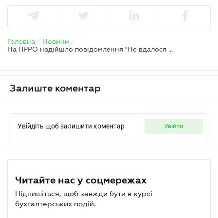
Головна
/
Новини
/
На ПРРО надійшло повідомлення "Не вдалося відновити чек відкриття зміни. Необхідно завантажити відсутні чеки по останнім змінам": алгоритм дій
Залиште коментар
Увійдіть щоб залишити коментар
увійти
Читайте нас у соцмережах
Підпишіться, щоб завжди бути в курсі
бухгалтерських подій.