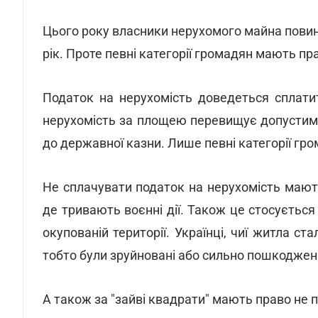
Цього року власники нерухомого майна повинн
рік. Проте певні категорії громадян мають пр
Податок на нерухомість доведеться сплатит
нерухомість за площею перевищує допустимі
до державної казни. Лише певні категорії грома
Не сплачувати податок на нерухомість мают
де тривають воєнні дії. Також це стосується
окупованій території. Українці, чиї житла с
тобто були зруйновані або сильно пошкоджені
А також за "зайві квадрати" мають право не 