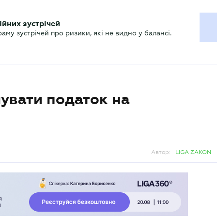
ХГАЛТЕРУ
ійних зустрічей
р
Актуально
му зустрічей про ризики, які не видно у балансі.
увати податок на
Автор:
LIGA ZAKON