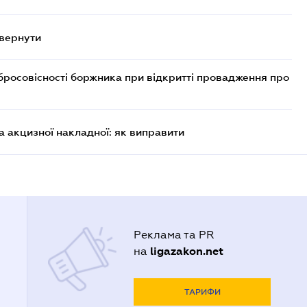
овернути
бросовісності боржника при відкритті провадження про
 акцизної накладної: як виправити
Реклама та PR
ligazakon.net
на
ТАРИФИ