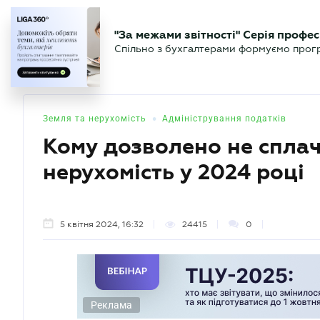
БІЗНЕСУ
ЮРИСТУ
БУ
"За межами звітності" Серія профес
БУХГАЛТЕР
Новини
Аналітика
Календа
Спільно з бухгалтерами формуємо програ
.UA
•
Земля та нерухомість
Адміністрування податків
Кому дозволено не сплач
нерухомість у 2024 році
5 квітня 2024, 16:32
24415
0
Реклама