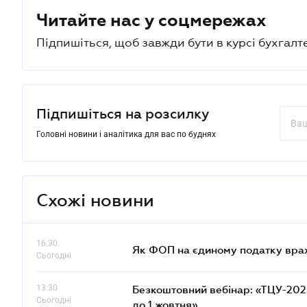
Читайте нас у соцмережах
Підпишіться, щоб завжди бути в курсі бухгалт
Підпишіться на розсилку
Головні новини і аналітика для вас по буднях
Схожі новини
16.30
Як ФОП на єдиному податку врах
Сьогодні
13.30
Безкоштовний вебінар: «ТЦУ-2025:
Сьогодні
до 1 жовтня»