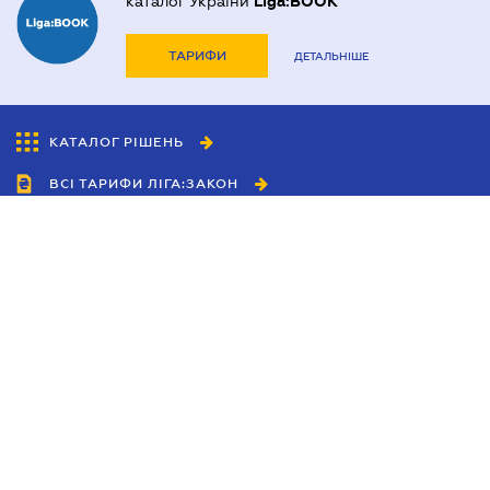
каталог України
Liga:BOOK
ТАРИФИ
ДЕТАЛЬНІШЕ
КАТАЛОГ РІШЕНЬ
ВСІ ТАРИФИ ЛІГА:ЗАКОН
Співробітництво
Агенти
Дилери
Політика конфіденційності
Умови використання сайту
Реклама
Блог