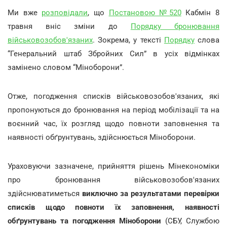
Ми вже
розповідали
, що
Постановою №520
Кабмін 8
травня вніс зміни до
Порядку бронювання
військовозобов'язаних
. Зокрема, у тексті
Порядку
слова
“Генеральний штаб Збройних Сил” в усіх відмінках
замінено словом “Міноборони”.
Отже, погодження списків військовозобов'язаних, які
пропонуються до бронювання на період мобілізації та на
воєнний час, їх розгляд щодо повноти заповнення та
наявності обґрунтувань, здійснюється Міноборони.
Ураховуючи зазначене, прийняття рішень Мінекономіки
про бронювання військовозобов'язаних
здійснюватиметься
виключно за результатами перевірки
списків щодо повноти їх заповнення, наявності
обґрунтувань та погодження Міноборони
(СБУ, Службою