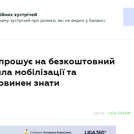
ХГАЛТЕРУ
ійних зустрічей
р
Актуально
му зустрічей про ризики, які не видно у балансі.
прошує на безкоштовний
ла мобілізації та
повинен знати
Автор:
LIGA ZAKON