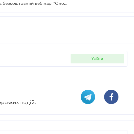
Компанія LIGA ZAKON запрошує на безкоштовний вебінар: "Оновлені правила мобілізації та військового обліку: що повинен знати роботодавець?".
увійти
ерських подій.