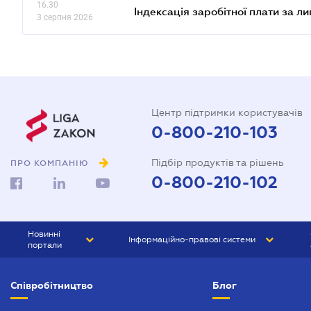
16.30
Індексація заробітної плати за л
3 серпня 2026
Центр підтримки користувачів
0-800-210-103
Підбір продуктів та рішень
ПРО КОМПАНІЮ
0-800-210-102
Новинні
Інформаційно-правові системи
портали
ЮРЛІГА
Право України
Співробітництво
Блог
БІЗНЕС
ГРАНД