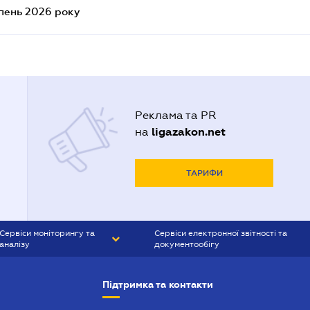
ипень 2026 року
Реклама та PR
ligazakon.net
на
ТАРИФИ
Сервіси моніторингу та
Сервіси електронної звітності та
аналізу
документообігу
CONTR AGENT
Liga:REPORT
Підтримка та контакти
SMS-МАЯК