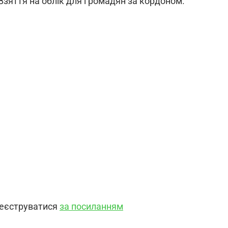
 Взяття на облік для громадян за кордоном.
реєструватися
за посиланням