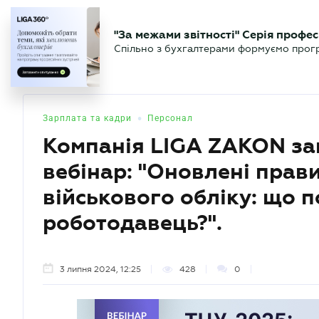
БІЗНЕСУ
ЮРИСТУ
БУ
"За межами звітності" Серія профес
БУХГАЛТЕР
Новини
Аналітика
Календа
Спільно з бухгалтерами формуємо програ
.UA
•
Зарплата та кадри
Персонал
Компанія LIGA ZAKON за
вебінар: "Оновлені прави
військового обліку: що 
роботодавець?".
3 липня 2024, 12:25
428
0