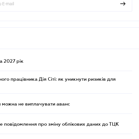
а 2027 рік
го працівника Дія Сіті: як уникнути ризиків для
и можна не виплачувати аванс
е повідомлення про зміну облікових даних до ТЦК