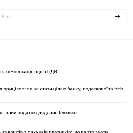
як компенсація: що з ПДВ
д прицілом: як не стати ціллю банку, податкової та БЕБ
логічний податок: дедлайн близько
ня коштів з рахунків платників: що варто знати