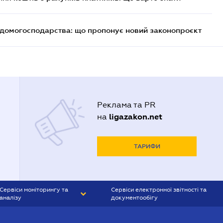
и домогосподарства: що пропонує новий законопроєкт
Реклама та PR
ligazakon.net
на
ТАРИФИ
Сервіси моніторингу та
Сервіси електронної звітності та
аналізу
документообігу
CONTR AGENT
Liga:REPORT