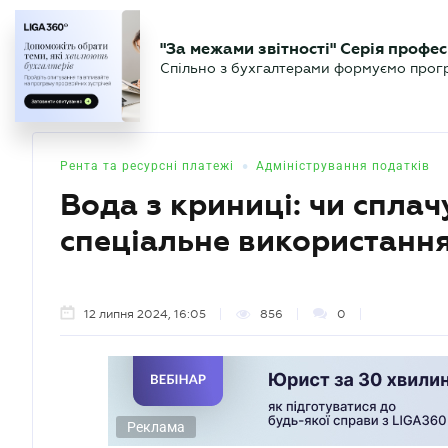
БІЗНЕСУ
ЮРИСТУ
БУ
"За межами звітності" Серія профес
БУХГАЛТЕР
Новини
Аналітика
Календа
Спільно з бухгалтерами формуємо програ
.UA
•
Рента та ресурсні платежі
Адміністрування податків
Вода з криниці: чи сплач
спеціальне використанн
12 липня 2024, 16:05
856
0
Реклама