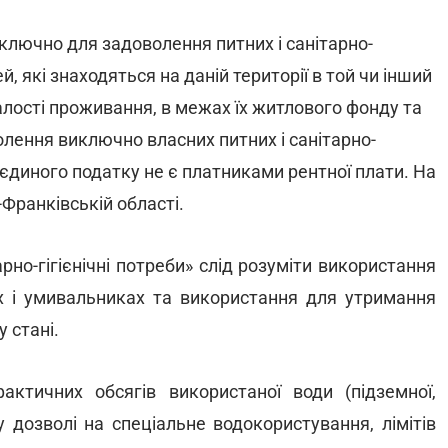
ключно для задоволення питних і санітарно-
й, які знаходяться на даній території в той чи інший
алості проживання, в межах їх житлового фонду та
олення виключно власних питних і санітарно-
в єдиного податку не є платниками рентної плати. На
-Франківській області.
рно-гігієнічні потреби» слід розуміти використання
ах і умивальниках та використання для утримання
 стані.
ктичних обсягів використаної води (підземної,
у дозволі на спеціальне водокористування, лімітів