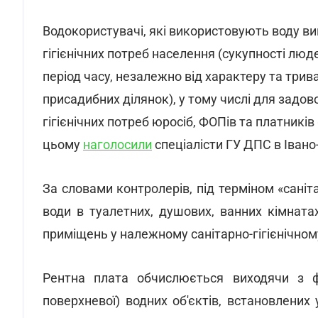
Водокористувачі, які використовують воду ви
гігієнічних потреб населення (сукупності люде
період часу, незалежно від характеру та трив
присадибних ділянок), у тому числі для задов
гігієнічних потреб юросіб, ФОПів та платникі
цьому
наголосили
спеціалісти ГУ ДПС в Івано
За словами контролерів, під терміном «саніта
води в туалетних, душових, ванних кімнат
приміщень у належному санітарно-гігієнічному
Рентна плата обчислюється виходячи з фа
поверхневої) водних об'єктів, встановлених 