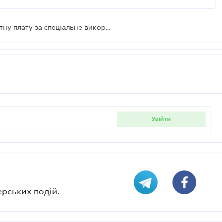
Вода з криниці: чи сплачувати рентну плату за спеціальне використання води
увійти
ерських подій.