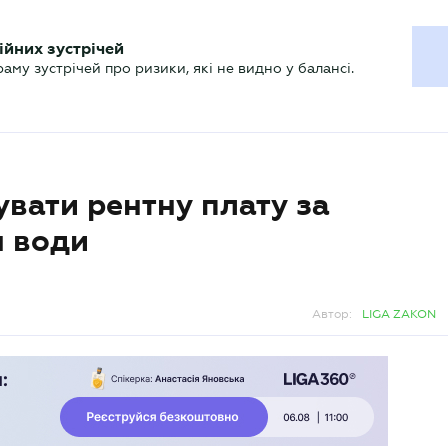
ХГАЛТЕРУ
ійних зустрічей
р
Актуально
му зустрічей про ризики, які не видно у балансі.
увати рентну плату за
я води
Автор:
LIGA ZAKON