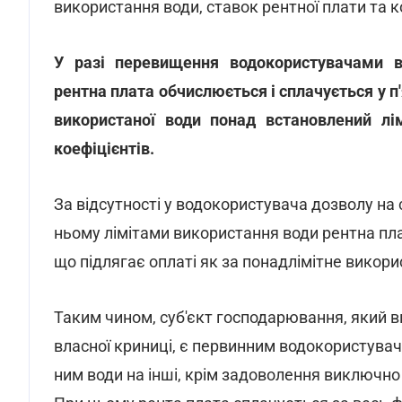
використання води, ставок рентної плати та к
У разі перевищення водокористувачами вс
рентна плата обчислюється і сплачується у п
використаної води понад встановлений лім
коефіцієнтів.
За відсутності у водокористувача дозволу на
ньому лімітами використання води рентна пла
що підлягає оплаті як за понадлімітне викори
Таким чином, суб'єкт господарювання, який 
власної криниці, є первинним водокористувач
ним води на інші, крім задоволення виключно в