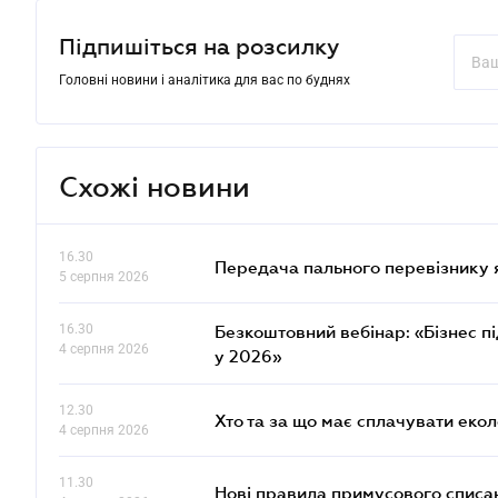
Підпишіться на розсилку
Головні новини і аналітика для вас по буднях
Схожі новини
16.30
Передача пального перевізнику 
5 серпня 2026
16.30
Безкоштовний вебінар: «Бізнес пі
4 серпня 2026
у 2026»
12.30
Хто та за що має сплачувати еко
4 серпня 2026
11.30
Нові правила примусового списан