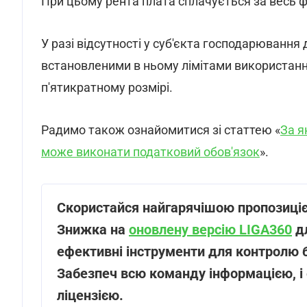
При цьому рента плата сплачується за весь ф
У разі відсутності у суб'єкта господарювання
встановленими в ньому лімітами використанн
п'ятикратному розмірі.
Радимо також ознайомитися зі статтею «
За я
може виконати податковий обов'язок
».
Скористайся найгарячішою пропозиці
Знижка на
оновлену версію LIGA360
дл
ефективні інструменти для контролю б
Забезпеч всю команду інформацією, 
ліцензією.