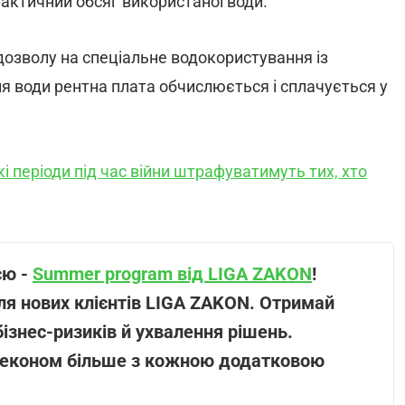
актичний обсяг використаної води.
 дозволу на спеціальне водокористування із
я води рентна плата обчислюється і сплачується у
кі періоди під час війни штрафуватимуть тих, хто
єю -
Summer program від LIGA ZAKON
!
я нових клієнтів LIGA ZAKON. Отримай
ізнес-ризиків й ухвалення рішень.
і економ більше з кожною додатковою