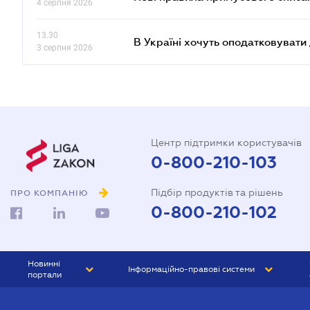
4 серпня 2026
13.30
В Україні хочуть оподатковуват
3 серпня 2026
Центр підтримки користувачів
0-800-210-103
Підбір продуктів та рішень
ПРО КОМПАНІЮ
0-800-210-102
Новинні
Інформаційно-правові системи
портали
ЮРЛІГА
Право України