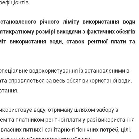
оефіцієнтів.
тановленого річного ліміту використання води
'ятикратному розмірі виходячи з фактичних обсягів
іт використання води, ставок рентної плати та
 спеціальне водокористування із встановленими в
та справляється за весь обсяг використаної води,
стання.
використовує воду, отриману шляхом забору з
ем та платником рентної плати у разі використання
ласних питних і санітарно-гігієнічних потреб, цілі.