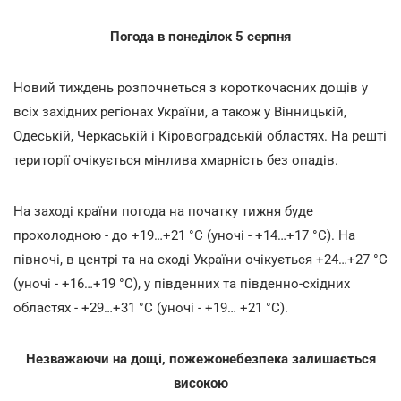
Погода в понеділок 5 серпня
Новий тиждень розпочнеться з короткочасних дощів у
всіх західних регіонах України, а також у Вінницькій,
Одеській, Черкаській і Кіровоградській областях. На решті
території очікується мінлива хмарність без опадів.
На заході країни погода на початку тижня буде
прохолодною - до +19…+21 °С (уночі - +14…+17 °С). На
півночі, в центрі та на сході України очікується +24…+27 °С
(уночі - +16…+19 °С), у південних та південно-східних
областях - +29…+31 °С (уночі - +19… +21 °С).
Незважаючи на дощі, пожежонебезпека залишається
високою