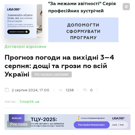
"За межами звітності" Серія
UA
професійних зустрічей
БУХГАЛТЕР
.UA
ДОПОМОГТИ
СФОРМУВАТИ
ПРОГРАМУ
Договорні відносини
Прогноз погоди на вихідні 3–4
серпня: дощі та грози по всій
Україні
На правах реклами
2 серпня 2024, 17:00
1258
0
Автор:
Sinoptik.ua
Реклама