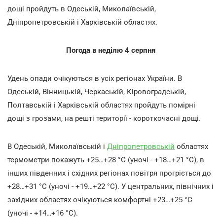
дощі пройдуть в Одеській, Миколаївській,
Дніпропетровській і Харківській областях.
Погода в неділю 4 серпня
Удень опади очікуються в усіх регіонах України. В
Одеській, Вінницькій, Черкаській, Кіровоградській,
Полтавській і Харківській областях пройдуть помірні
дощі з грозами, на решті території - короткочасні дощі.
В Одеській, Миколаївській і
Дніпропетровській
областях
термометри покажуть +25…+28 °С (уночі - +18…+21 °С), в
інших південних і східних регіонах повітря прогріється до
+28…+31 °С (уночі - +19…+22 °С). У центральних, північних і
західних областях очікуються комфортні +23…+25 °С
(уночі - +14…+16 °С).