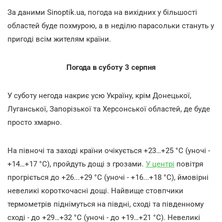
За даними Sinoptik.ua, погода на вихідних у більшості
областей буде похмурою, а в неділю парасольки стануть у
пригоді всім жителям країни.
Погода в суботу 3 серпня
У суботу негода накриє усю Україну, крім Донецької,
Луганської, Запорізької та Херсонської областей, де буде
просто хмарно.
На півночі та заході країни очікується +23…+25 °С (уночі -
+14…+17 °С), пройдуть дощі з грозами.
У центрі
повітря
прогріється до +26...+29 °С (уночі - +16...+18 °С), ймовірні
невеликі короткочасні дощі. Найвище стовпчики
термометрів піднімуться на півдні, сході та південному
сході - до +29…+32 °С (уночі - до +19…+21 °С). Невеликі