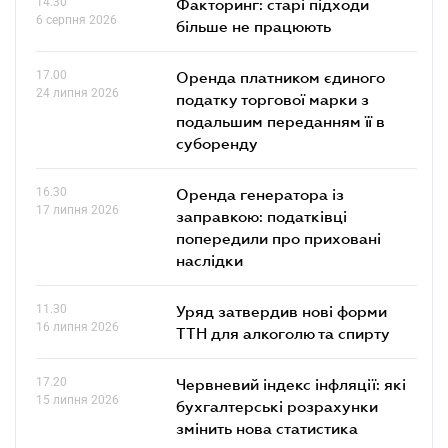
14.30
Факторинг: старі підходи
6 серпня 2026
більше не працюють
17.00
Оренда платником єдиного
24 липня 2026
податку торгової марки з
подальшим переданням її в
суборенду
16.30
Оренда генератора із
17 липня 2026
заправкою: податківці
попередили про приховані
наслідки
11.30
Уряд затвердив нові форми
16 липня 2026
ТТН для алкоголю та спирту
17.20
Червневий індекс інфляції: які
15 липня 2026
бухгалтерські розрахунки
змінить нова статистика