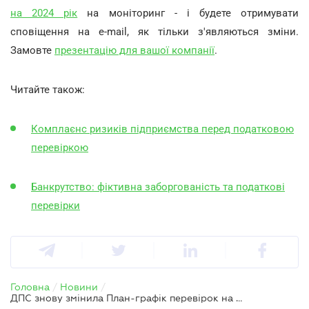
на 2024 рік
на моніторинг - і будете отримувати
сповіщення на e-mail, як тільки з'являються зміни.
Замовте
презентацію для вашої компанії
.
Читайте також:
Комплаєнс ризиків підприємства перед податковою
перевіркою
Банкрутство: фіктивна заборгованість та податкові
перевірки
Головна
/
Новини
/
ДПС знову змінила План-графік перевірок на 2024 рік – додали юросіб