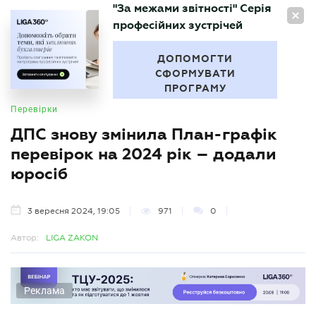
"За межами звітності" Серія
UA
професійних зустрічей
БУХГАЛТЕР
.UA
ДОПОМОГТИ
СФОРМУВАТИ
ПРОГРАМУ
Перевірки
ДПС знову змінила План-графік
перевірок на 2024 рік – додали
юросіб
3 вересня 2024, 19:05
971
0
Автор:
LIGA ZAKON
Реклама