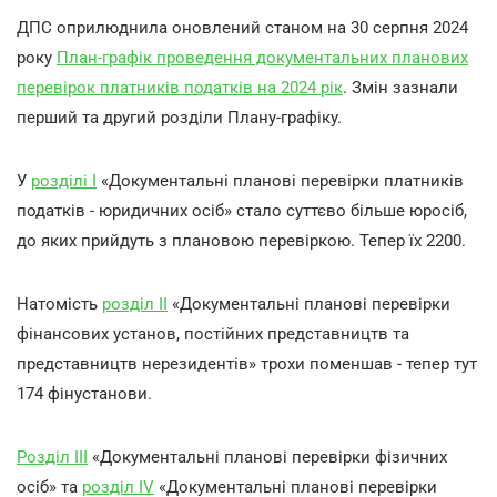
ДПС оприлюднила оновлений станом на 30 серпня 2024
року
План-графік проведення документальних планових
перевірок платників податків на 2024 рік
. Змін зазнали
перший та другий розділи Плану-графіку.
У
розділі І
«Документальні планові перевірки платників
податків - юридичних осіб» стало суттєво більше юросіб,
до яких прийдуть з плановою перевіркою. Тепер їх 2200.
Натомість
розділ ІІ
«Документальні планові перевірки
фінансових установ, постійних представництв та
представництв нерезидентів» трохи поменшав - тепер тут
174 фінустанови.
Розділ ІІІ
«Документальні планові перевірки фізичних
осіб» та
розділ IV
«Документальні планові перевірки