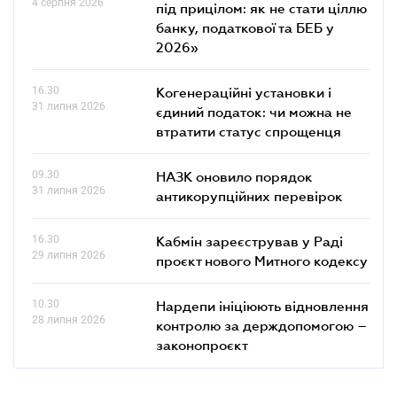
4 серпня 2026
під прицілом: як не стати ціллю
банку, податкової та БЕБ у
2026»
16.30
Когенераційні установки і
31 липня 2026
єдиний податок: чи можна не
втратити статус спрощенця
09.30
НАЗК оновило порядок
31 липня 2026
антикорупційних перевірок
16.30
Кабмін зареєстрував у Раді
29 липня 2026
проєкт нового Митного кодексу
10.30
Нардепи ініціюють відновлення
28 липня 2026
контролю за держдопомогою –
законопроєкт